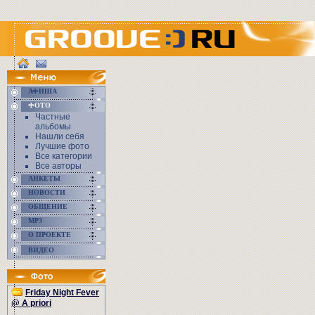
АФИША
ФОТО
Частные
альбомы
Нашли себя
Лучшие фото
Все категории
Все авторы
АНКЕТЫ
НОВОСТИ
ОБЩЕНИЕ
MP3
О ПРОЕКТЕ
ВИДЕО
Friday Night Fever
@ A priori