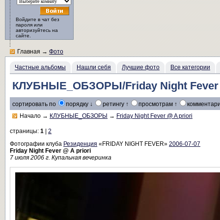
Войдите в чат без
пароля или
авторизуйтесь на
сайте.
Главная
→
Фото
Частные альбомы
Нашли себя
Лучшие фото
Все категории
КЛУБНЫЕ_ОБЗОРЫ/Friday Night Fever @
сортировать по
порядку ↓
ретингу ↑
просмотрам ↑
комментари
Начало
→
КЛУБНЫЕ_ОБЗОРЫ
→
Friday Night Fever @ A priori
страницы:
1
|
2
Фотографии клуба
Резиденция
«FRIDAY NIGHT FEVER»
2006-07-07
Friday Night Fever @ A priori
7 июля 2006 г. Купальная вечеринка