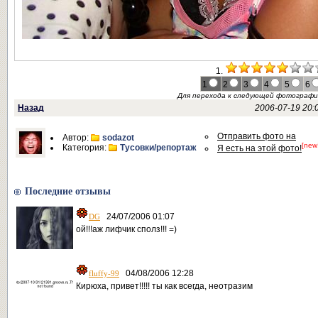
1.
1
2
3
4
5
6
Для перехода к следующей фотограф
Назад
2006-07-19 20:
Отправить фото на
Автор:
sodazot
[new
Категория:
Тусовки/репортаж
Я есть на этой фото!
Последние отзывы
24/07/2006 01:07
DG
ой!!!аж лифчик сполз!!! =)
04/08/2006 12:28
fluffy-99
Кирюха, привет!!!!! ты как всегда, неотразим