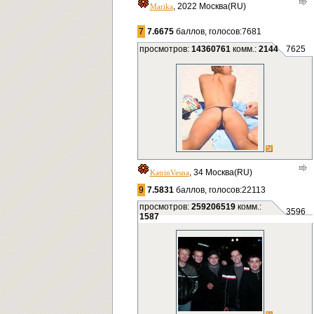
, 2022 Москва(RU)
Marikа
7
7.6675
баллов, голосов:7681
просмотров:
14360761
комм.:
2144
7625
, 34 Москва(RU)
KatrinVesna
9
7.5831
баллов, голосов:22113
просмотров:
259206519
комм.:
3596
1587