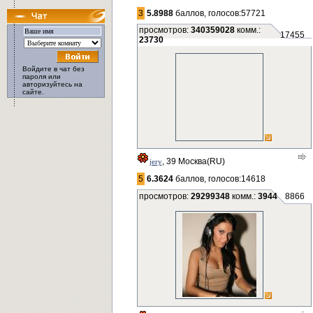
3
5.8988
баллов, голосов:57721
просмотров:
340359028
комм.:
17455
23730
Войдите в чат без
пароля или
авторизуйтесь на
сайте.
, 39 Москва(RU)
jery
5
6.3624
баллов, голосов:14618
просмотров:
29299348
комм.:
3944
8866