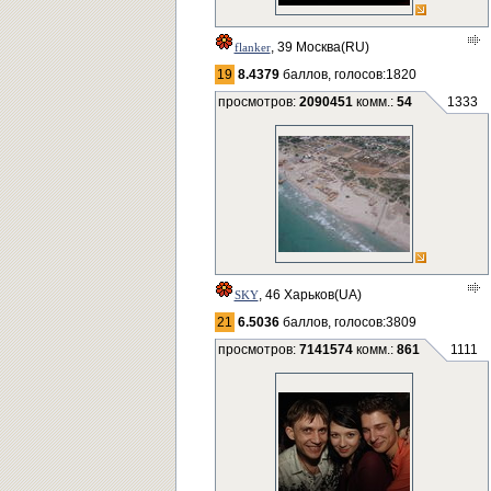
, 39 Москва(RU)
flanker
19
8.4379
баллов, голосов:1820
просмотров:
2090451
комм.:
54
1333
, 46 Харьков(UA)
SKY
21
6.5036
баллов, голосов:3809
просмотров:
7141574
комм.:
861
1111