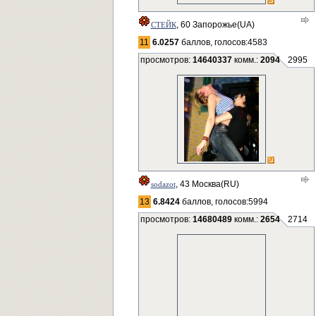
, 60 Запорожье(UA)
СТЕЙК
11
6.0257
баллов, голосов:4583
просмотров:
14640337
комм.:
2094
2995
, 43 Москва(RU)
sodazot
13
6.8424
баллов, голосов:5994
просмотров:
14680489
комм.:
2654
2714