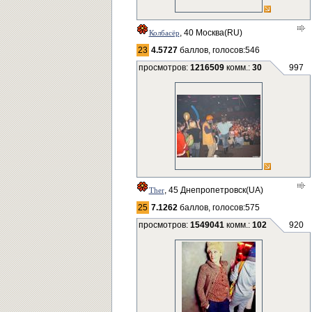
, 40 Москва(RU)
Колбасёр
23
4.5727
баллов, голосов:546
просмотров:
1216509
комм.:
30
997
, 45 Днепропетровск(UA)
Ther
25
7.1262
баллов, голосов:575
просмотров:
1549041
комм.:
102
920