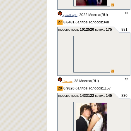
, 2022 Москва(RU)
speedLight
27
8.6481
баллов, голосов:348
просмотров:
1012520
комм.:
175
881
, 38 Москва(RU)
Shelma
29
6.9820
баллов, голосов:1157
просмотров:
1433122
комм.:
145
830