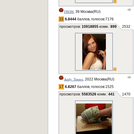
, 39 Москва(RU)
ГНОМ
15
6.8444
баллов, голосов:7176
просмотров:
10918855
комм.:
899
2532
, 2022 Москва(RU)
Andy_Tenero
17
6.8267
баллов, голосов:1525
просмотров:
5583526
комм.:
441
1470