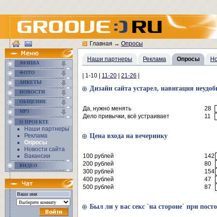
Главная
→
Опросы
Наши партнеры
Реклама
Опросы
Но
АФИША
ФОТО
| 1-10 |
11-20
|
21-26
|
АНКЕТЫ
Дизайн сайта устарел, навигация неудоб
НОВОСТИ
ОБЩЕНИЕ
Да, нужно менять
28
MP3
Дело привычки, всё устраивает
11
О ПРОЕКТЕ
Наши партнеры
Реклама
Цена входа на вечеринку
Опросы
Новости сайта
Вакансии
100 рублей
142
200 рублей
80
ВИДЕО
300 рублей
154
400 рублей
47
500 рублей
87
Был ли у вас секс `на стороне` при пос