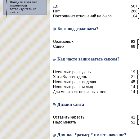
Войдите в чат без
пароля или
Да
567
авторизуйтесь на
Нет
268
сайте.
Постоянных отношений не было
104
Кого поддерживаем?
Оранжевых
93
Синих
69
Как часто занимаетесь сексом?
Несколько раз в день
19
Хотя бы раз в день
21
Несколько раз в неделю
45
Несколько раз в месяц
14
Для меня секс не очень важен
14
Дизайн сайта
Оставить как есть
42
Надо менять
52
Для вас *размер* имеет значение?