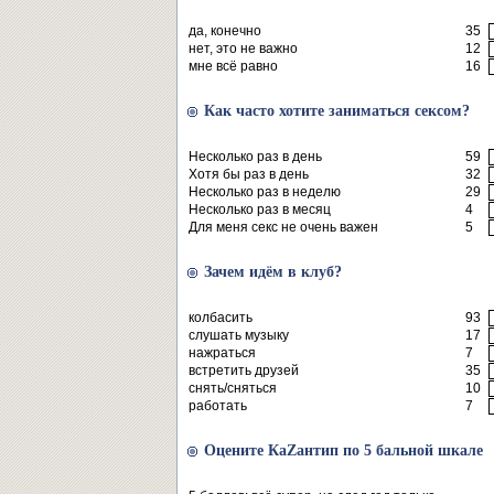
да, конечно
35
нет, это не важно
12
мне всё равно
16
Как часто хотите заниматься сексом?
Несколько раз в день
59
Хотя бы раз в день
32
Несколько раз в неделю
29
Несколько раз в месяц
4
Для меня секс не очень важен
5
Зачем идём в клуб?
колбасить
93
слушать музыку
17
нажраться
7
встретить друзей
35
снять/сняться
10
работать
7
Оцените КаZантип по 5 бальной шкале