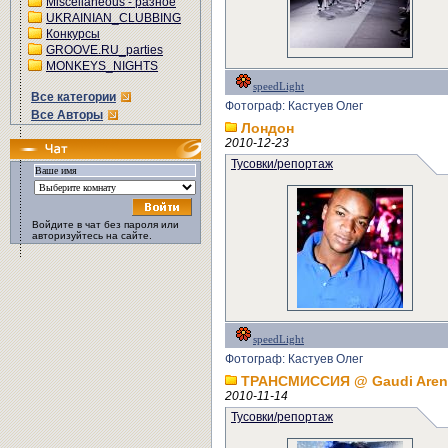
Miscellaneous - разное
UKRAINIAN_CLUBBING
Конкурсы
GROOVE.RU_parties
MONKEYS_NIGHTS
speedLight
Все категории
Фотограф: Кастуев Олег
Все Авторы
Лондон
2010-12-23
Тусовки/репортаж
Войдите в чат без пароля или
авторизуйтесь на сайте.
speedLight
Фотограф: Кастуев Олег
ТРАНСМИССИЯ @ Gaudi Aren
2010-11-14
Тусовки/репортаж