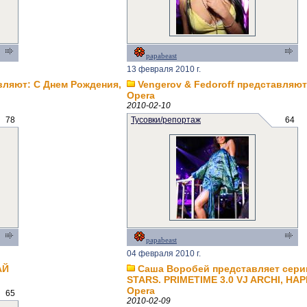
papabeast
13 февраля 2010 г.
авляют: С Днем Рождения,
Vengerov & Fedoroff представляют
Opera
2010-02-10
78
Тусовки/репортаж
64
papabeast
04 февраля 2010 г.
AЙ
Саша Воробей представляет сери
STARS. PRIMETIME 3.0 VJ ARCHI, HA
Opera
65
2010-02-09