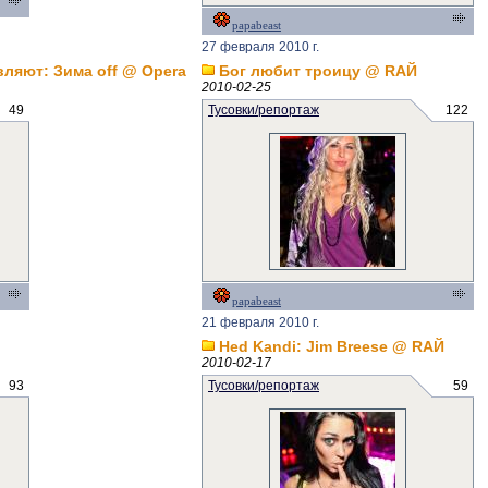
papabeast
27 февраля 2010 г.
вляют: Зима off @ Opera
Бог любит троицу @ RAЙ
2010-02-25
49
Тусовки/репортаж
122
papabeast
21 февраля 2010 г.
Hed Kandi: Jim Breese @ RAЙ
2010-02-17
93
Тусовки/репортаж
59