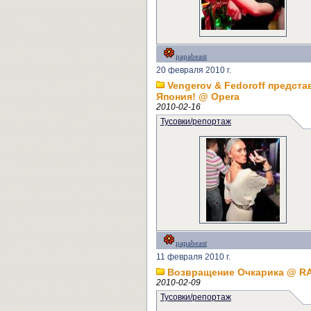
papabeast
20 февраля 2010 г.
Vengerov & Fedoroff предст
Япония! @ Opera
2010-02-16
Тусовки/репортаж
papabeast
11 февраля 2010 г.
Возвращение Очкарика @ R
2010-02-09
Тусовки/репортаж