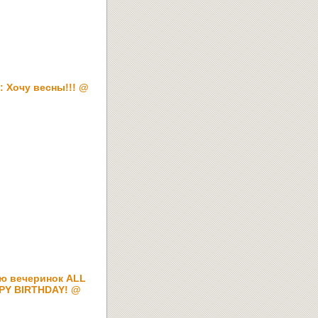
: Хочу весны!!! @
ю вечеринок ALL
PPY BIRTHDAY! @