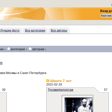
Вход д
Лучшие фото
Все категории
Все авторы
Ы
ни ↓
категории ↓
авторам ↓
39
овок Москвы и Санкт-Петербурга.
Шанти 7 лет
2011-02-16
30
Тусовки/репортаж
57