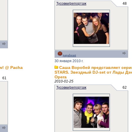
Тусовки/репортаж
48
papabeast
30 января 2010 г.
ow! @ Pacha
Саша Воробей представляет сери
STARS. Звездный DJ-set от Лады Дэн
Opera
61
2010-01-25
Тусовки/репортаж
62