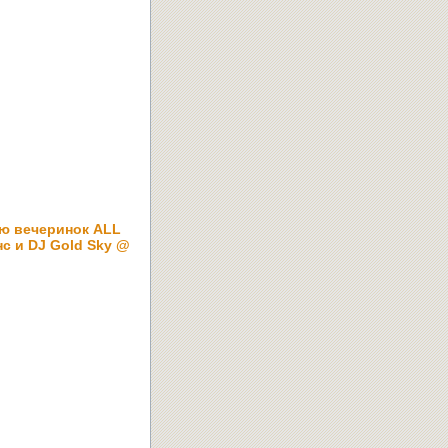
ю вечеринок ALL
с и DJ Gold Sky @