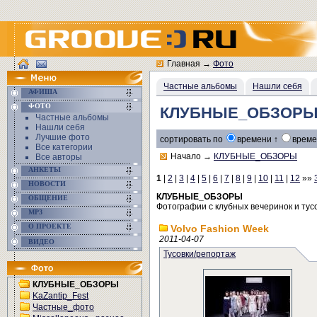
Главная
→
Фото
Частные альбомы
Нашли себя
АФИША
ФОТО
КЛУБНЫЕ_ОБЗОР
Частные альбомы
Нашли себя
Лучшие фото
сортировать по
времени ↑
време
Все категории
Начало
→
КЛУБНЫЕ_ОБЗОРЫ
Все авторы
АНКЕТЫ
1
|
2
|
3
|
4
|
5
|
6
|
7
|
8
|
9
|
10
|
11
|
12
»»
НОВОСТИ
КЛУБНЫЕ_ОБЗОРЫ
ОБЩЕНИЕ
Фотографии с клубных вечеринок и тус
MP3
О ПРОЕКТЕ
Volvo Fashion Week
2011-04-07
ВИДЕО
Тусовки/репортаж
КЛУБНЫЕ_ОБЗОРЫ
KaZantip_Fest
Частные_фото