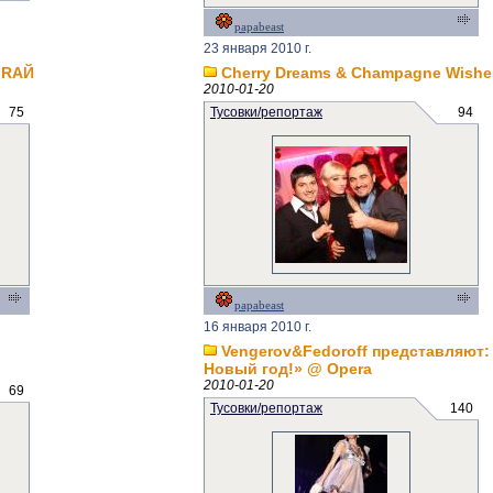
papabeast
23 января 2010 г.
 RAЙ
Cherry Dreams & Champagne Wishe
2010-01-20
75
Тусовки/репортаж
94
papabeast
16 января 2010 г.
Vengerov&Fedoroff представляют
Новый год!» @ Opera
2010-01-20
69
Тусовки/репортаж
140