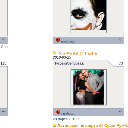
speedLight
 Олег
Pop My Art @ Pacha
2010-03-25
115
Тусовки/репортаж
73
papabeast
20 марта 2010 г.
Латинские четверги @ Суши Румб