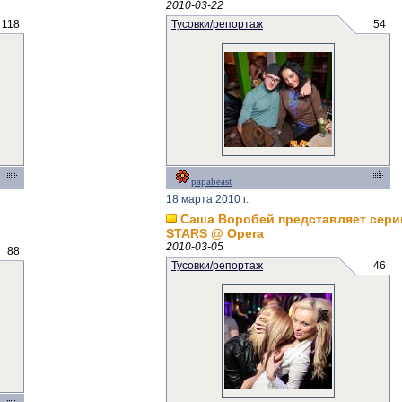
2010-03-22
118
Тусовки/репортаж
54
papabeast
18 марта 2010 г.
Саша Воробей представляет сери
STARS @ Opera
2010-03-05
88
Тусовки/репортаж
46