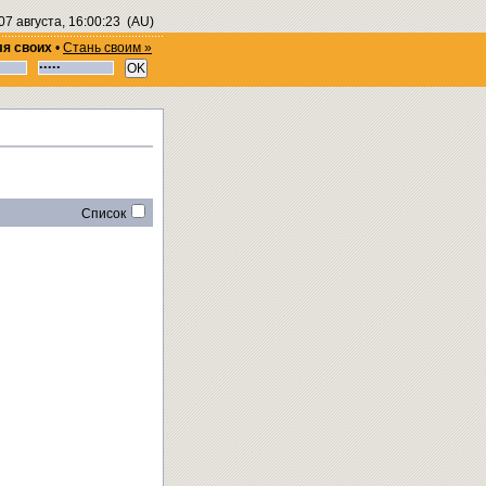
07 августа, 16:00:24
(AU)
ля своих
•
Стань своим »
Список