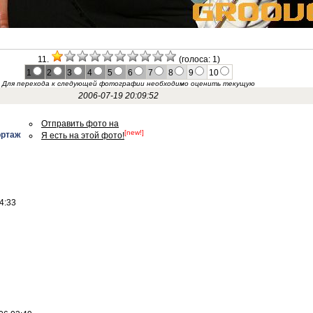
11.
(голоса: 1)
1
2
3
4
5
6
7
8
9
10
Для перехода к следующей фотографии необходимо оценить текущую
2006-07-19 20:09:52
Отправить фото на
[new!]
ортаж
Я есть на этой фото!
4:33