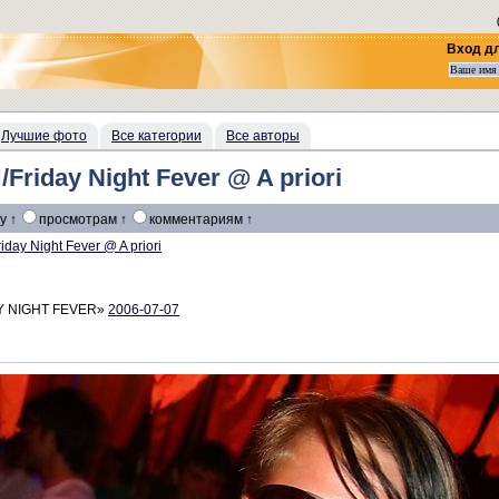
Вход д
Лучшие фото
Все категории
Все авторы
day Night Fever @ A priori
у ↑
просмотрам ↑
комментариям ↑
riday Night Fever @ A priori
Y NIGHT FEVER»
2006-07-07