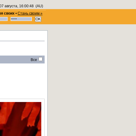
07 августа, 16:00:49
(AU)
ля своих
•
Стань своим »
Все