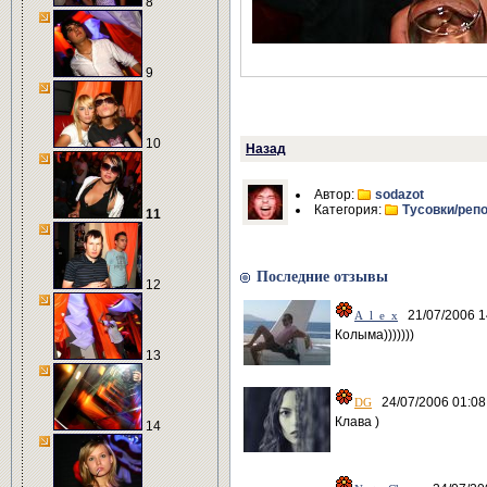
8
9
10
Назад
Автор:
sodazot
Категория:
Тусовки/реп
11
Последние отзывы
12
21/07/2006 1
A_l_e_x
Колыма)))))))
13
24/07/2006 01:08
DG
Клава )
14