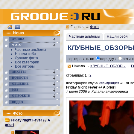
Главная
→
Фото
Частные альбомы
Нашли себя
АФИША
ФОТО
КЛУБНЫЕ_ОБЗОРЫ/Fri
Частные альбомы
Нашли себя
Лучшие фото
сортировать по
порядку ↓
ретинг
Все категории
Начало
→
КЛУБНЫЕ_ОБЗОРЫ
→
F
Все авторы
АНКЕТЫ
страницы:
1
|
2
НОВОСТИ
Фотографии клуба
Резиденция
«FRIDA
ОБЩЕНИЕ
Friday Night Fever @ A priori
MP3
7 июля 2006 г. Купальная вечеринка
О ПРОЕКТЕ
ВИДЕО
Friday Night Fever @ A
priori