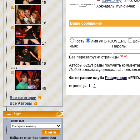
24/07/20
NastyaCherry
15
Хрюндель, пуп-си-чек
16
Ваше сообщение
Гость
Имя @ GROOVE.RU
Вой
17
Имя:
Пароль:
New!
Без перезагрузки страницы
18
Авторы будут рады получить коммента
• • •
Любой зарегистрированный пользова
Фотографии клуба
Резиденция
«FRID
страницы:
1
|
2
49
Все категории
Все Авторы
Войдите в чат без пароля или