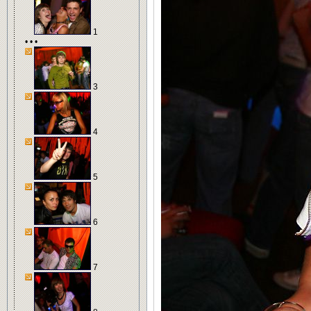
1
• • •
3
4
5
6
7