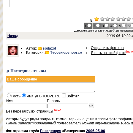
8.
1
2
3
4
5
6
Для перехода к следующей фотограф
Назад
2006-05-10 22:
Отправить фото на
Автор:
sodazot
[new
Категория:
Тусовки/репортаж
Я есть на этой фото!
Последние отзывы
Ваше сообщение
Гость
Имя @ GROOVE.RU
Войти?
Имя:
Пароль:
New!
Без перезагрузки страницы
Авторы будут рады получить комментарии и оценки к своим фотографиям
Любой зарегистрированный пользователь может опубликовать здесь 
Фотографии клуба
Резиденция
«Вечеринка»
2006-05-06