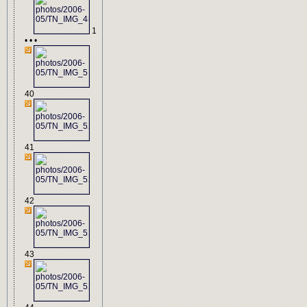
1
• • •
40
41
42
43