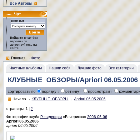
Все Авторы
Войдите в чат без
пароля или
авторизуйтесь на
сайте.
Главная
→
Фото
Частные альбомы
Нашли себя
Лучшие фото
Все категории
КЛУБНЫЕ_ОБЗОРЫ/Apriori 06.05.2006
сортировать по
порядку ↓
ретингу ↑
просмотрам ↑
комментари
Начало
→
КЛУБНЫЕ_ОБЗОРЫ
→
Apriori 06.05.2006
страницы:
1
|
2
Фотографии клуба
Резиденция
«Вечеринка»
2006-05-06
Apriori 06.05.2006
apriori 06.05.2006