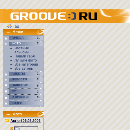
АФИША
ФОТО
Частные
альбомы
Нашли себя
Лучшие фото
Все категории
Все авторы
АНКЕТЫ
НОВОСТИ
ОБЩЕНИЕ
MP3
О ПРОЕКТЕ
ВИДЕО
Apriori 06.05.2006