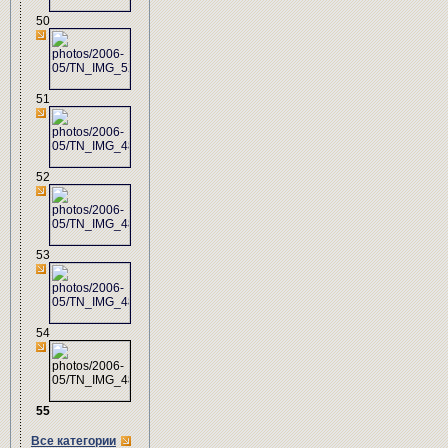
50
51
52
53
54
55
Все категории