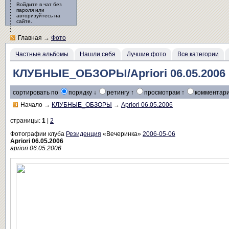
Войдите в чат без
пароля или
авторизуйтесь на
сайте.
Главная
→
Фото
Частные альбомы
Нашли себя
Лучшие фото
Все категории
КЛУБНЫЕ_ОБЗОРЫ/Apriori 06.05.2006
сортировать по
порядку ↓
ретингу ↑
просмотрам ↑
комментари
Начало
→
КЛУБНЫЕ_ОБЗОРЫ
→
Apriori 06.05.2006
страницы:
1
|
2
Фотографии клуба
Резиденция
«Вечеринка»
2006-05-06
Apriori 06.05.2006
apriori 06.05.2006