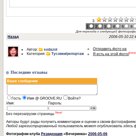
3.
1
2
3
4
5
6
Для перехода к следующей фотограф
Назад
2006-05-10 22:
Отправить фото на
Автор:
sodazot
[new
Категория:
Тусовки/репортаж
Я есть на этой фото!
Последние отзывы
Ваше сообщение
Гость
Имя @ GROOVE.RU
Войти?
Имя:
Пароль:
New!
Без перезагрузки страницы
Авторы будут рады получить комментарии и оценки к своим фотографиям
Любой зарегистрированный пользователь может опубликовать здесь 
Фотографии клуба
Резиденция
«Вечеринка»
2006-05-06