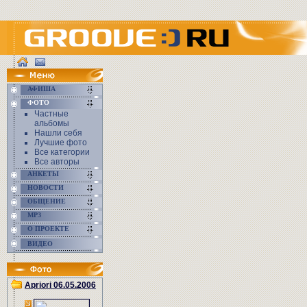
АФИША
ФОТО
Частные
альбомы
Нашли себя
Лучшие фото
Все категории
Все авторы
АНКЕТЫ
НОВОСТИ
ОБЩЕНИЕ
MP3
О ПРОЕКТЕ
ВИДЕО
Apriori 06.05.2006