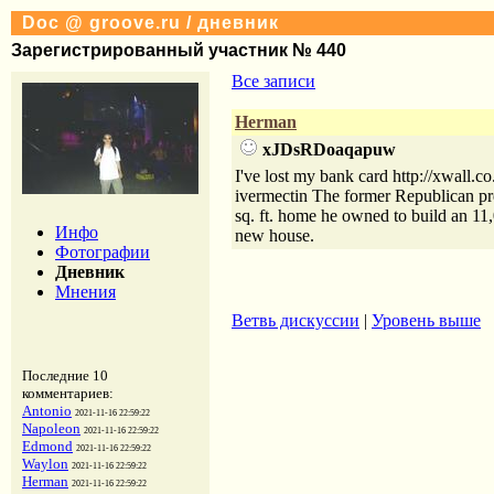
Doc @ groove.ru / дневник
Зарегистрированный участник № 440
Все записи
Herman
xJDsRDoaqapuw
I've lost my bank card http://xwal
ivermectin The former Republican pre
sq. ft. home he owned to build an 11,0
Инфо
new house.
Фотографии
Дневник
Мнения
Ветвь дискуссии
|
Уровень выше
Последние 10
комментариев:
Antonio
2021-11-16 22:59:22
Napoleon
2021-11-16 22:59:22
Edmond
2021-11-16 22:59:22
Waylon
2021-11-16 22:59:22
Herman
2021-11-16 22:59:22