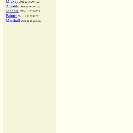
Mickey
2021-11-16 20:47:23
Arnoldo
2021-11-16 20:47:23
Johnnie
2021-11-16 20:47:23
Palmer
2021-11-16 20:47:23
Marshall
2021-11-16 20:47:23