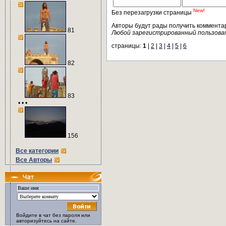
New!
Без перезагрузки страницы
Авторы будут рады получить коммента
81
Любой зарегистрированный пользова
страницы:
1
|
2
|
3
|
4
|
5
|
6
82
83
• • •
156
Все категории
Все Авторы
Войдите в чат без пароля или
авторизуйтесь на сайте.