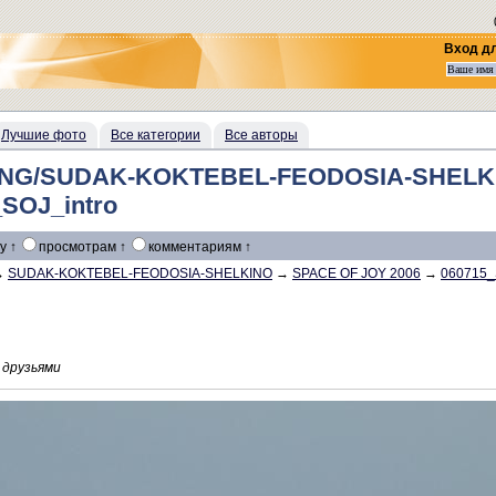
Вход д
Лучшие фото
Все категории
Все авторы
NG/SUDAK-KOKTEBEL-FEODOSIA-SHELK
_SOJ_intro
у ↑
просмотрам ↑
комментариям ↑
→
SUDAK-KOKTEBEL-FEODOSIA-SHELKINO
→
SPACE OF JOY 2006
→
060715_
 друзьями