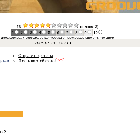
76.
(голоса: 3)
1
2
3
4
5
6
7
8
9
10
Для перехода к следующей фотографии необходимо оценить текущую
2006-07-19 13:02:13
Отправить фото на
[new!]
ортаж
Я есть на этой фото!
ти?