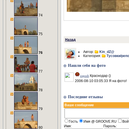
74
75
Назад
Автор:
Kin_dZ@
76
Категория:
Тусовки/реп
Нашли себя на фото
77
Краснодар ()
ospodi
2006-08-10 03:05:33 Я на фото!
78
Последние отзывы
Ваше сообщение
79
Гость
Имя @ GROOVE.RU
Вой
Имя:
Пароль:
80