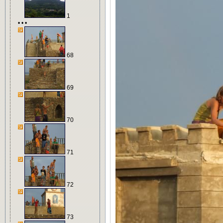
1
• • •
68
69
70
71
72
73