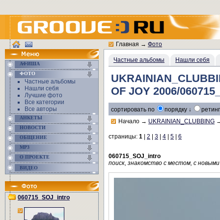
Главная
→
Фото
Частные альбомы
Нашли себя
АФИША
ФОТО
UKRAINIAN_CLUBBI
Частные альбомы
Нашли себя
OF JOY 2006/060715
Лучшие фото
Все категории
Все авторы
сортировать по
порядку ↓
ретинг
АНКЕТЫ
Начало
→
UKRAINIAN_CLUBBING
НОВОСТИ
страницы:
1
|
2
|
3
|
4
|
5
|
6
ОБЩЕНИЕ
MP3
060715_SOJ_intro
О ПРОЕКТЕ
поиск, знакомство с местом, с новыми
ВИДЕО
060715_SOJ_intro