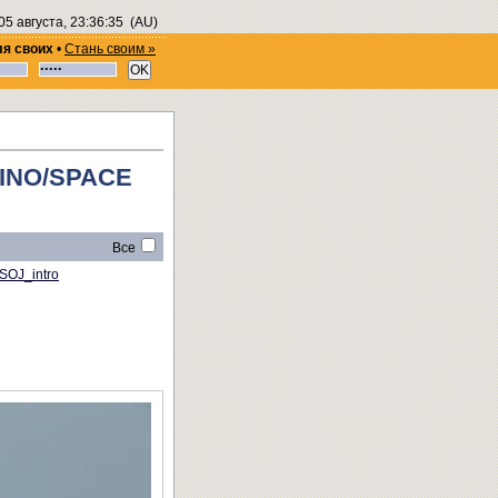
05 августа, 23:36:35
(AU)
ля своих
•
Стань своим »
INO/SPACE
Все
SOJ_intro