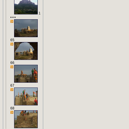
1
• • •
65
66
67
68