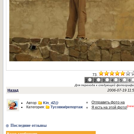
73.
1
2
3
4
5
6
Для перехода к следующей фотограф
Назад
2006-07-19 11:
Отправить фото на
Автор:
Kin_dZ@
[new
Категория:
Тусовки/репортаж
Я есть на этой фото!
Последние отзывы