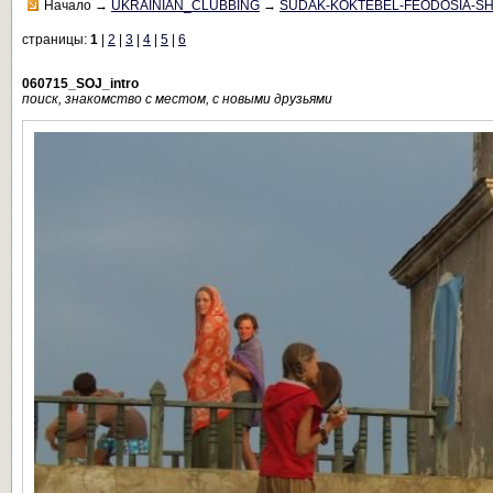
Начало
→
UKRAINIAN_CLUBBING
→
SUDAK-KOKTEBEL-FEODOSIA-S
страницы:
1
|
2
|
3
|
4
|
5
|
6
060715_SOJ_intro
поиск, знакомство с местом, с новыми друзьями