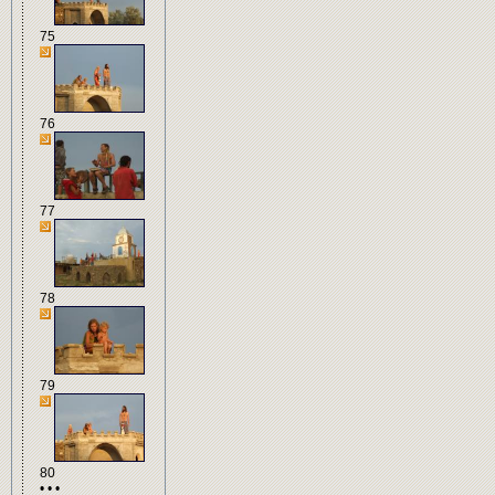
75
76
77
78
79
80
• • •