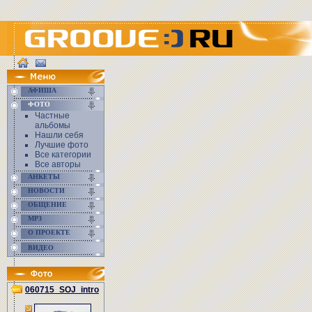
АФИША
ФОТО
Частные
альбомы
Нашли себя
Лучшие фото
Все категории
Все авторы
АНКЕТЫ
НОВОСТИ
ОБЩЕНИЕ
MP3
О ПРОЕКТЕ
ВИДЕО
060715_SOJ_intro