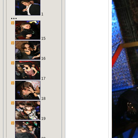
1
• • •
15
16
17
18
19