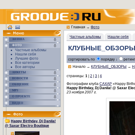
Главная
→
Фото
Частные альбомы
Нашли себя
АФИША
ФОТО
КЛУБНЫЕ_ОБЗОРЫ/Hap
Частные альбомы
Нашли себя
Лучшие фото
сортировать по
порядку ↓
ретинг
Все категории
Начало
→
КЛУБНЫЕ_ОБЗОРЫ
→
H
Все авторы
АНКЕТЫ
страницы:
1
|
2
|
3
|
4
НОВОСТИ
Фотографии клуба
САХАР
«Happy Birthd
ОБЩЕНИЕ
Happy Birthday, Dj Danila! @ Saxar Ele
MP3
23 ноября 2007 г.
О ПРОЕКТЕ
ВИДЕО
Happy Birthday, Dj Danila!
@ Saxar Electro Boutique