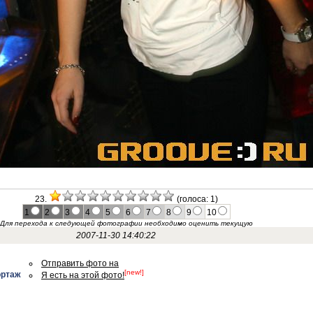
23.
(голоса: 1)
1
2
3
4
5
6
7
8
9
10
Для перехода к следующей фотографии необходимо оценить текущую
2007-11-30 14:40:22
Отправить фото на
[new!]
ортаж
Я есть на этой фото!