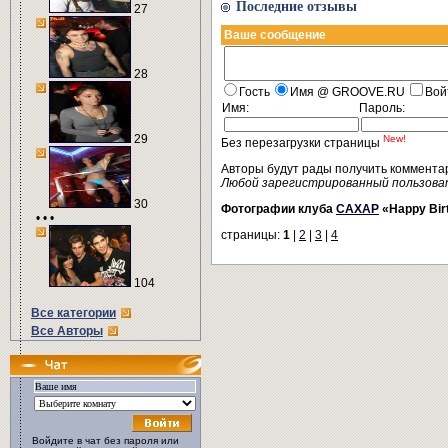
Последние отзывы
27
Ваше сообщение
28
Гость
Имя @ GROOVE.RU
Вой
Имя:
Пароль:
29
New!
Без перезагрузки страницы
Авторы будут рады получить коммента
Любой зарегистрированный пользова
30
Фотографии клуба
САХАР
«Happy Birt
• • •
страницы:
1
|
2
|
3
|
4
104
Все категории
Все Авторы
Войдите в чат без пароля или