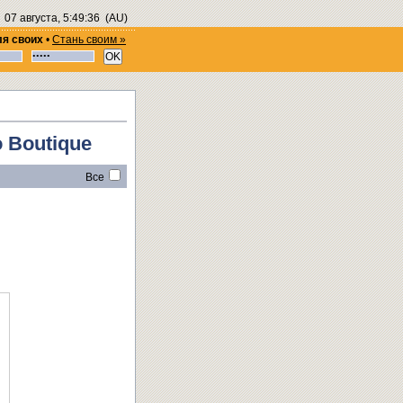
07 августа, 5:49:36
(AU)
ля своих
•
Стань своим »
 Boutique
Все