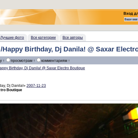
Вход д
Лучшие фото
Все категории
Все авторы
py Birthday, Dj Danila! @ Saxar Electro
у ↑
просмотрам ↑
комментариям ↑
appy Birthday, Dj Danila! @ Saxar Electro Boutique
ay, Dj Danila!»
2007-11-23
ctro Boutique