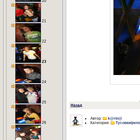
20
21
22
23
24
25
Назад
Автор:
k@rin@
26
Категория:
Тусовки/реп