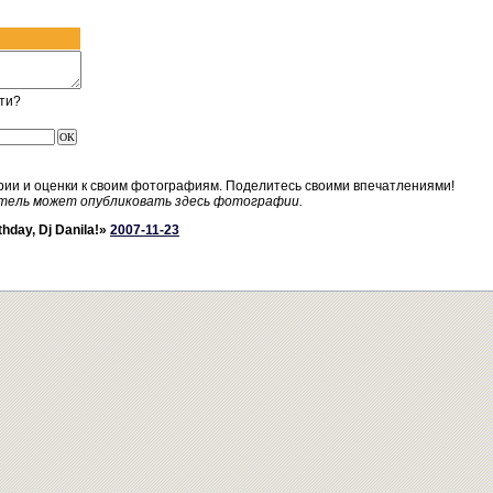
ти?
рии и оценки к своим фотографиям. Поделитесь своими впечатлениями!
тель может опубликовать здесь фотографии.
hday, Dj Danila!»
2007-11-23