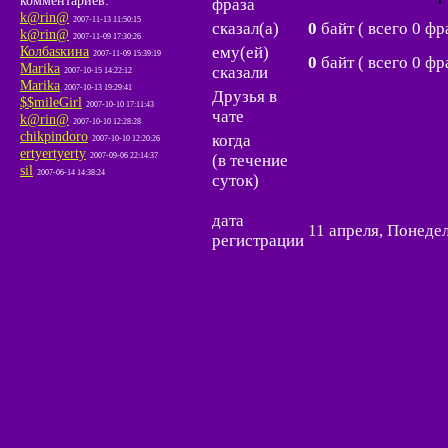
комментариев:
фраза
k@rin@
2007-11-13 11:50:15
сказал(а)
0
байт ( всего 0 фр
k@rin@
2007-11-09 17:30:26
ему(ей)
Колбаsкина
2007-11-09 15:39:19
0
байт ( всего 0 фр
Marikа
сказали
2007-10-15 14:22:12
Marikа
2007-10-13 19:29:41
Друзья в
$$mileGirl
2007-10-10 17:11:43
чате
k@rin@
2007-10-10 12:28:28
chikpindoro
когда
2007-10-10 12:20:26
ertyertyerty
(в течение
2007-09-06 22:14:37
sil
2007-06-14 14:38:24
суток)
дата
11 апреля, Понедел
регистрации