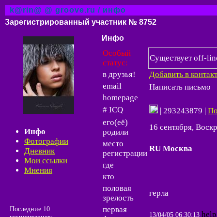
k@rin@ @ groove.ru / инфо
Зарегистрированный участник № 8752
Инфо
Особый
Существует off-li
статус:
в друзья!
Добавить в контакт
email
homepage
# ICQ
| 293243879 |
По
его(её)
16 сентября, Воскр
Инфо
родили
Фотографии
место
RU Москва
Дневник
регистрации
Мои ссылки
где
Мнения
кто
половая
герла
зрелость
первая
Последние 10
help
13/04/05 06:30:13