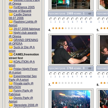
Deluxe Promo Party
@ Опера
FortDance 2005
House of Bacardi
просмотров:
1989
комм.:
1
просмо
Castle Dance
08.07.2006
Flashing Lights @
1
2
3
4
5
6
7
8
9
10
1
2
Apriori
****
******
**
29.07.2006 fabrique
4.
5.
Night club awards
@ Опера
GRAND OPENING
@ OPERA
Suck or Die @ A
priori
CAMELfreemotion
street fest
KOALITION @ A
priori
просмотров:
1784
комм.:
0
просмо
Friday Night Fever
@ A priori
Experimental Sex
1
2
3
4
5
6
7
8
9
10
1
2
Party @ A priori
**
********
**
Private party @
7.
8.
BRUSOV
Funny Party @
Fabrique
Dionis Party @
Apriori
Stereoleto 2006 @