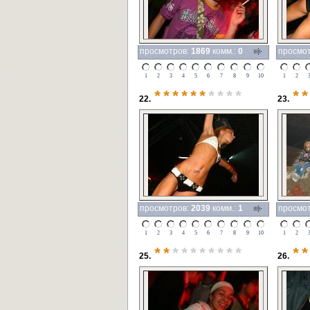
просмотров:
1869
комм.:
0
просмо
1
2
3
4
5
6
7
8
9
10
1
2
******
****
**
22.
23.
просмотров:
2039
комм.:
1
просмо
1
2
3
4
5
6
7
8
9
10
1
2
**
********
**
25.
26.