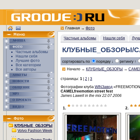
Главная
→
Фото
Частные альбомы
Нашли себя
Луч
АФИША
ФОТО
КЛУБНЫЕ_ОБЗОРЫ/CAME
Частные альбомы
Нашли себя
Лучшие фото
сортировать по
порядку ↓
ретингу ↑
Все категории
Начало
→
КЛУБНЫЕ_ОБЗОРЫ
→
CAMELf
Все авторы
АНКЕТЫ
страницы:
1
|
2
|
3
НОВОСТИ
Фотографии клуба
WINЗавод
«FREEMOTION
ОБЩЕНИЕ
CAMELfreemotion street fest
MP3
James Lawell in the mix 22.07.2006
О ПРОЕКТЕ
*
*********
**
ВИДЕО
1.
2.
КЛУБНЫЕ_ОБЗОРЫ
Volvo Fashion Week
. . .