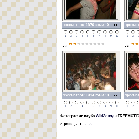
просмотров:
1870
комм.:
0
просмо
1
2
3
4
5
6
7
8
9
10
1
2
**
*******
**
28.
29.
просмотров:
1814
комм.:
0
просмо
1
2
3
4
5
6
7
8
9
10
1
2
Фотографии клуба
WINЗавод
«FREEMOTIO
страницы:
1
|
2
|
3