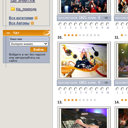
Sad ЭРМИТАЖ
. . .
На_природе
просмотров:
1821
комм.:
0
просмо
Все категории
Все Авторы
1
2
3
4
5
6
7
8
9
10
1
2
****
******
*
*
10.
11.
Войдите в чат без пароля
или авторизуйтесь на
сайте.
просмотров:
1851
комм.:
0
просмо
1
2
3
4
5
6
7
8
9
10
1
2
****
*****
**
13.
14.