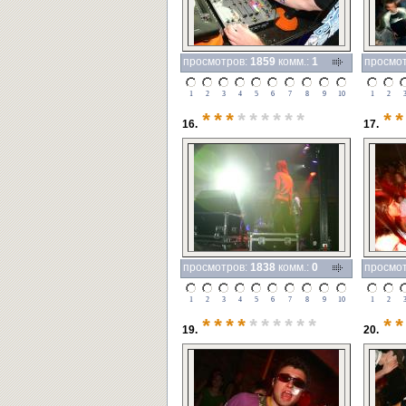
просмотров:
1859
комм.:
1
просмо
1
2
3
4
5
6
7
8
9
10
1
2
***
******
**
16.
17.
просмотров:
1838
комм.:
0
просмо
1
2
3
4
5
6
7
8
9
10
1
2
****
******
**
19.
20.