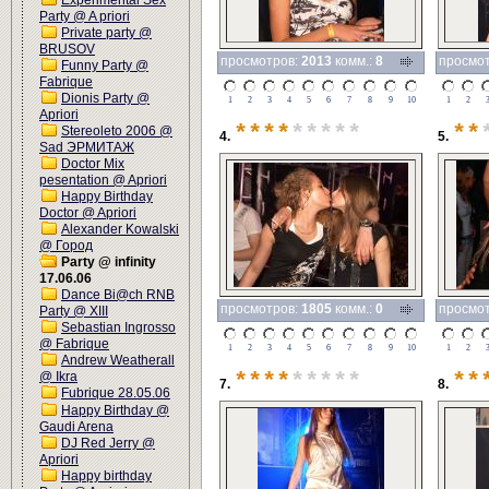
Experimental Sex
Party @ A priori
Private party @
BRUSOV
просмотров:
2013
комм.:
8
просмо
Funny Party @
Fabrique
Dionis Party @
1
2
3
4
5
6
7
8
9
10
1
2
Apriori
****
*****
**
Stereoleto 2006 @
4.
5.
Sad ЭРМИТАЖ
Doctor Mix
pesentation @ Apriori
Happy Birthday
Doctor @ Apriori
Alexander Kowalski
@ Город
Party @ infinity
17.06.06
Dance Bi@ch RNB
просмотров:
1805
комм.:
0
просмо
Party @ XIII
Sebastian Ingrosso
@ Fabrique
1
2
3
4
5
6
7
8
9
10
1
2
Andrew Weatherall
@ Ikra
****
*****
**
7.
8.
Fubrique 28.05.06
Happy Birthday @
Gaudi Arena
DJ Red Jerry @
Apriori
Happy birthday