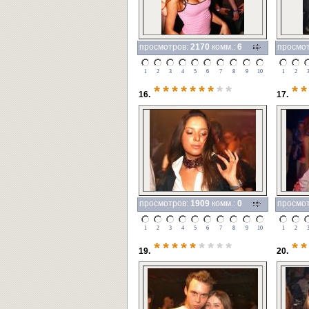
просмотров:
2170
комм.:
6
просмо
1
2
3
4
5
6
7
8
9
10
1
2
*******
**
**
16.
17.
просмотров:
1909
комм.:
0
просмо
1
2
3
4
5
6
7
8
9
10
1
2
*****
****
**
19.
20.