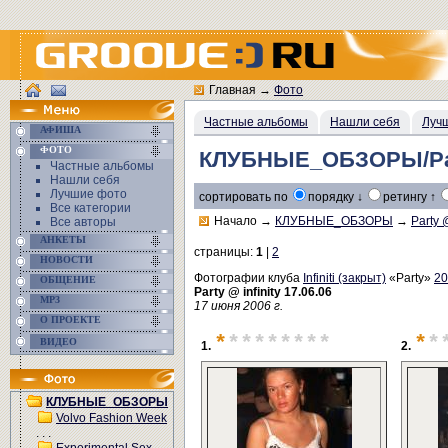
Главная
→
Фото
Частные альбомы
Нашли себя
Луч
АФИША
ФОТО
КЛУБНЫЕ_ОБЗОРЫ/Party
Частные альбомы
Нашли себя
Лучшие фото
сортировать по
порядку ↓
ретингу ↑
Все категории
Начало
→
КЛУБНЫЕ_ОБЗОРЫ
→
Party @
Все авторы
АНКЕТЫ
страницы:
1
|
2
НОВОСТИ
Фотографии клуба
Infiniti (закрыт)
«Party»
20
ОБЩЕНИЕ
Party @ infinity 17.06.06
MP3
17 июня 2006 г.
О ПРОЕКТЕ
*
********
*
*
ВИДЕО
1.
2.
КЛУБНЫЕ_ОБЗОРЫ
Volvo Fashion Week
. . .