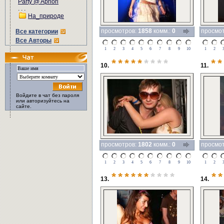
Party @ Apriori
. . .
На_природе
просмотров:
1858
комм.:
0
просмо
Все категории
Все Авторы
1
2
3
4
5
6
7
8
9
10
1
2
*****
****
**
10.
11.
Войдите в чат без пароля
или авторизуйтесь на
сайте.
просмотров:
1802
комм.:
0
просмо
1
2
3
4
5
6
7
8
9
10
1
2
******
****
**
13.
14.