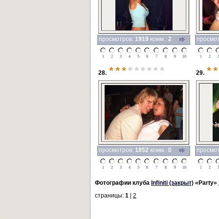
просмотров:
1919
комм.:
2
просмо
1
2
3
4
5
6
7
8
9
10
1
2
***
******
**
28.
29.
просмотров:
1852
комм.:
0
просмо
1
2
3
4
5
6
7
8
9
10
1
2
Фотографии клуба
Infiniti (закрыт)
«Party»
страницы:
1
|
2