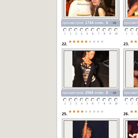
просмотров:
1744
комм.:
0
просмо
1
2
3
4
5
6
7
8
9
10
1
2
*****
****
**
22.
23.
просмотров:
2066
комм.:
8
просмо
1
2
3
4
5
6
7
8
9
10
1
2
****
*****
**
25.
26.