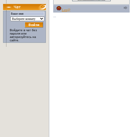
Len@
...
Войдите в чат без
пароля или
авторизуйтесь на
сайте.