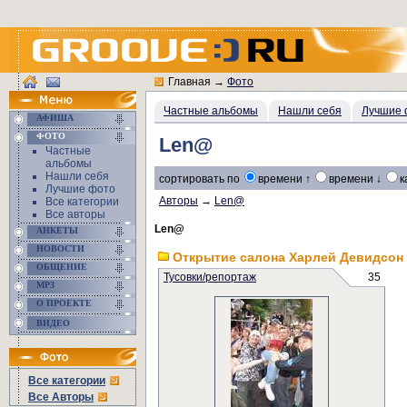
Главная
→
Фото
Частные альбомы
Нашли себя
Лучшие 
АФИША
ФОТО
Len@
Частные
альбомы
Нашли себя
сортировать по
времени ↑
времени ↓
к
Лучшие фото
Авторы
→
Len@
Все категории
Все авторы
Len@
АНКЕТЫ
НОВОСТИ
Открытие салона Харлей Девидсон
ОБЩЕНИЕ
Тусовки/репортаж
35
MP3
О ПРОЕКТЕ
ВИДЕО
Все категории
Все Авторы