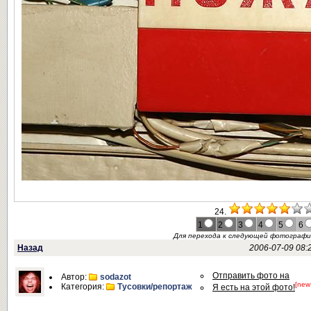
24.
1
2
3
4
5
6
Для перехода к следующей фотограф
Назад
2006-07-09 08:
Отправить фото на
Автор:
sodazot
[new
Категория:
Тусовки/репортаж
Я есть на этой фото!