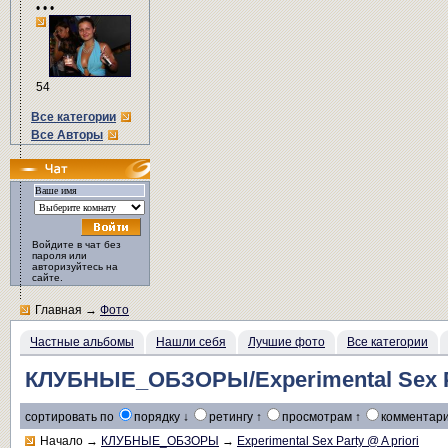
• • •
54
Все категории
Все Авторы
Войдите в чат без
пароля или
авторизуйтесь на
сайте.
Главная
→
Фото
Частные альбомы
Нашли себя
Лучшие фото
Все категории
КЛУБНЫЕ_ОБЗОРЫ/Experimental Sex Pa
сортировать по
порядку ↓
ретингу ↑
просмотрам ↑
комментари
Начало
→
КЛУБНЫЕ_ОБЗОРЫ
→
Experimental Sex Party @ A priori