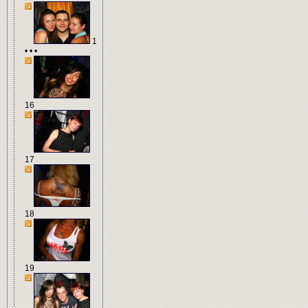
1
• • •
16
17
18
19