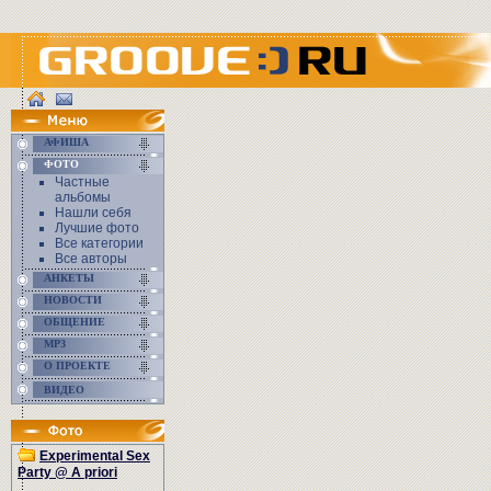
АФИША
ФОТО
Частные
альбомы
Нашли себя
Лучшие фото
Все категории
Все авторы
АНКЕТЫ
НОВОСТИ
ОБЩЕНИЕ
MP3
О ПРОЕКТЕ
ВИДЕО
Experimental Sex
Party @ A priori