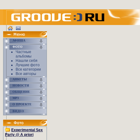
АФИША
ФОТО
Частные
альбомы
Нашли себя
Лучшие фото
Все категории
Все авторы
АНКЕТЫ
НОВОСТИ
ОБЩЕНИЕ
MP3
О ПРОЕКТЕ
ВИДЕО
Experimental Sex
Party @ A priori