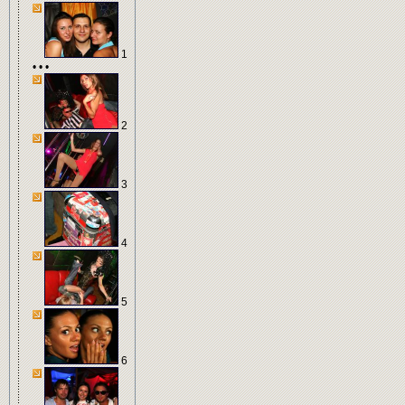
1
• • •
2
3
4
5
6