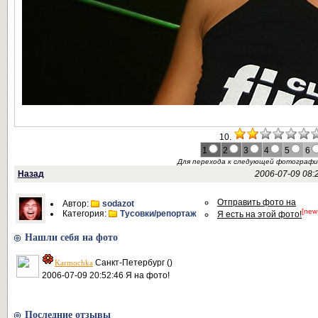
10.
1
2
3
4
5
6
Для перехода к следующей фотограф
Назад
2006-07-09 08:
Отправить фото на
Автор:
sodazot
[new
Категория:
Тусовки/репортаж
Я есть на этой фото!
Нашли себя на фото
Санкт-Петербург ()
Karmochka
2006-07-09 20:52:46 Я на фото!
Последние отзывы