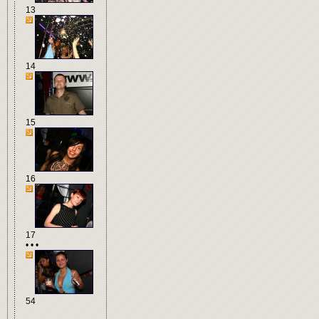
13
14
15
16
17
• • •
54