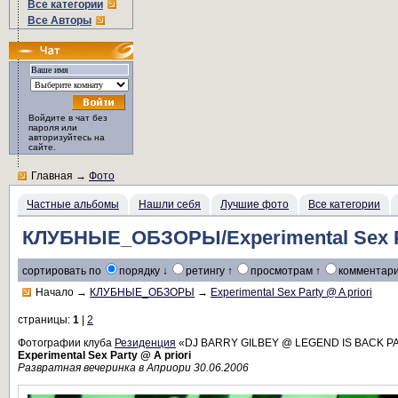
Все категории
Все Авторы
Войдите в чат без
пароля или
авторизуйтесь на
сайте.
Главная
→
Фото
Частные альбомы
Нашли себя
Лучшие фото
Все категории
КЛУБНЫЕ_ОБЗОРЫ/Experimental Sex Pa
сортировать по
порядку ↓
ретингу ↑
просмотрам ↑
комментари
Начало
→
КЛУБНЫЕ_ОБЗОРЫ
→
Experimental Sex Party @ A priori
страницы:
1
|
2
Фотографии клуба
Резиденция
«DJ BARRY GILBEY @ LEGEND IS BACK 
Experimental Sex Party @ A priori
Развратная вечеринка в Априори 30.06.2006