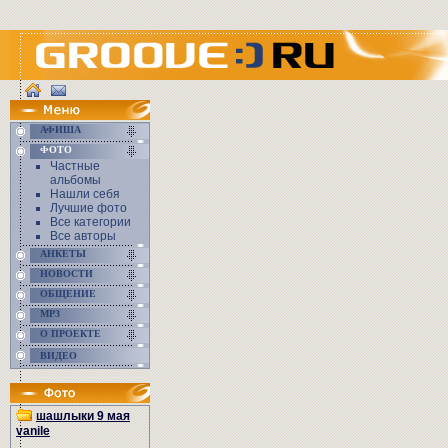
АФИША
ФОТО
Частные
альбомы
Нашли себя
Лучшие фото
Все категории
Все авторы
АНКЕТЫ
НОВОСТИ
ОБЩЕНИЕ
MP3
О ПРОЕКТЕ
ВИДЕО
шашлыки 9 мая
vanile