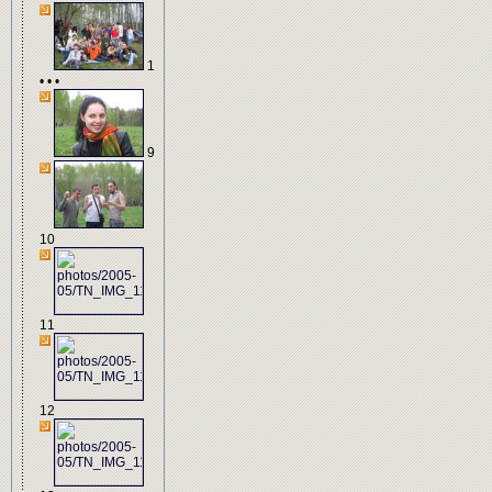
1
• • •
9
10
11
12