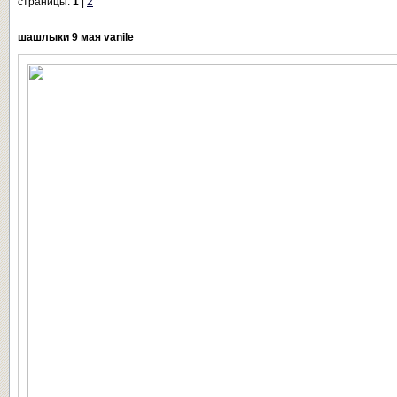
страницы:
1
|
2
шашлыки 9 мая vanile