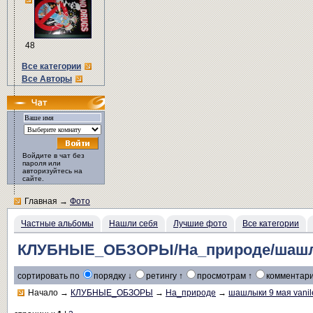
48
Все категории
Все Авторы
Войдите в чат без
пароля или
авторизуйтесь на
сайте.
Главная
→
Фото
Частные альбомы
Нашли себя
Лучшие фото
Все категории
КЛУБНЫЕ_ОБЗОРЫ/На_природе/шашлык
сортировать по
порядку ↓
ретингу ↑
просмотрам ↑
комментари
Начало
→
КЛУБНЫЕ_ОБЗОРЫ
→
На_природе
→
шашлыки 9 мая vanil