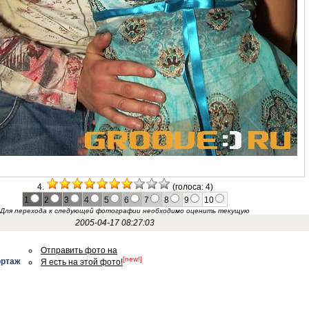
4.
(голоса: 4)
1
2
3
4
5
6
7
8
9
10
Для перехода к следующей фотографии необходимо оценить текущую
2005-04-17 08:27:03
Отправить фото на
[new!]
ортаж
Я есть на этой фото!