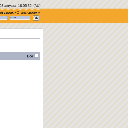
08 августа, 18:05:32
(AU)
ля своих
•
Стань своим »
Все