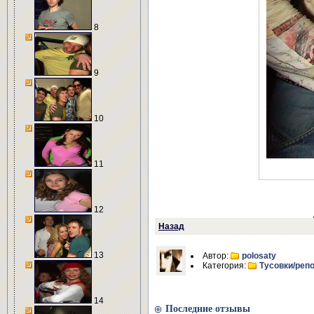
8
9
10
11
12
Назад
13
Автор:
polosaty
Категория:
Тусовки/реп
14
Последние отзывы