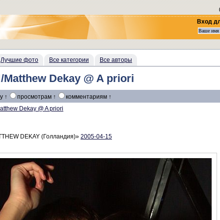
Вход д
Лучшие фото
Все категории
Все авторы
tthew Dekay @ A priori
у ↑
просмотрам ↑
комментариям ↑
atthew Dekay @ A priori
TTHEW DEKAY (Голландия)»
2005-04-15