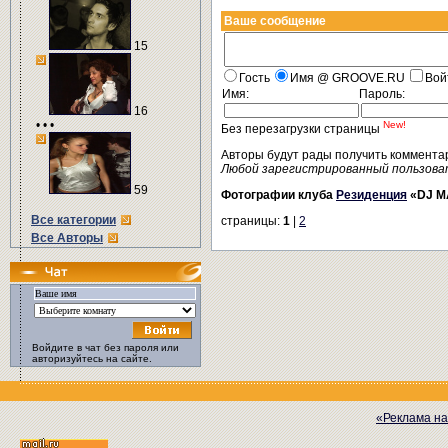
Ваше сообщение
15
Гость
Имя @ GROOVE.RU
Вой
Имя:
Пароль:
16
• • •
New!
Без перезагрузки страницы
Авторы будут рады получить коммента
Любой зарегистрированный пользова
59
Фотографии клуба
Резиденция
«DJ M
Все категории
страницы:
1
|
2
Все Авторы
Войдите в чат без пароля или
авторизуйтесь на сайте.
«Реклама на