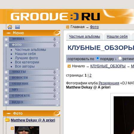
Главная
→
Фото
Частные альбомы
Нашли себя
АФИША
ФОТО
КЛУБНЫЕ_ОБЗОРЫ/Ma
Частные альбомы
Нашли себя
Лучшие фото
сортировать по
порядку ↓
ретинг
Все категории
Начало
→
КЛУБНЫЕ_ОБЗОРЫ
→
M
Все авторы
АНКЕТЫ
страницы:
1
|
2
НОВОСТИ
Фотографии клуба
Резиденция
«DJ MA
ОБЩЕНИЕ
Matthew Dekay @ A priori
MP3
О ПРОЕКТЕ
ВИДЕО
Matthew Dekay @ A priori