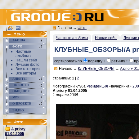
Главная
→
Фото
Частные альбомы
Нашли себя
Лучшие 
АФИША
ФОТО
КЛУБНЫЕ_ОБЗОРЫ/A prio
Частные
альбомы
Нашли себя
сортировать по
порядку ↓
ретингу ↑
пр
Лучшие фото
Начало
→
КЛУБНЫЕ_ОБЗОРЫ
→
A priory 0
Все категории
Все авторы
страницы:
1
|
2
АНКЕТЫ
НОВОСТИ
Фотографии клуба
Резиденция
«вечеринка»
200
A priory 01.04.2005
ОБЩЕНИЕ
1 апреля 2005
MP3
О ПРОЕКТЕ
ВИДЕО
A priory
01.04.2005