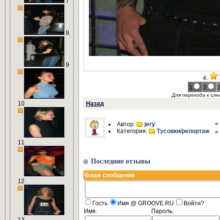
7
8
9
4.
1
2
Для перехода к с
10
Назад
Автор:
jery
Категория:
Тусовки/репортаж
11
Последние отзывы
Ваше сообщение
12
Гость
Имя @ GROOVE.RU
Войти?
Имя:
Пароль: