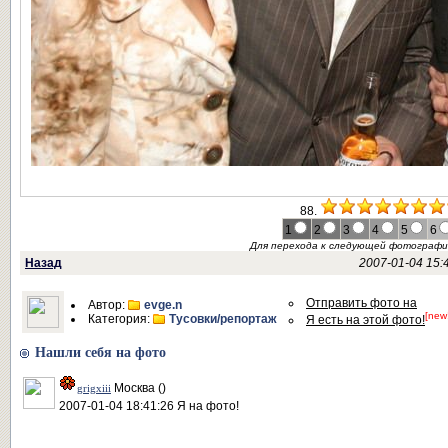
88.
1
2
3
4
5
6
Для перехода к следующей фотограф
Назад
2007-01-04 15:
Отправить фото на
Автор:
evge.n
[new
Категория:
Тусовки/репортаж
Я есть на этой фото!
Нашли себя на фото
Москва ()
grigxiii
2007-01-04 18:41:26 Я на фото!