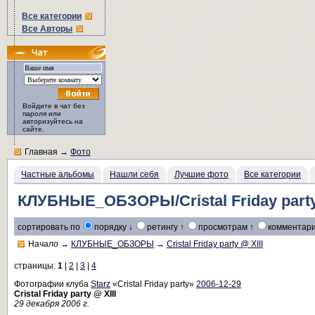
Все категории
Все Авторы
Войдите в чат без
пароля или
авторизуйтесь на
сайте.
Главная
→
Фото
Частные альбомы
Нашли себя
Лучшие фото
Все категории
КЛУБНЫЕ_ОБЗОРЫ/Cristal Friday party
сортировать по
порядку ↓
ретингу ↑
просмотрам ↑
комментари
Начало
→
КЛУБНЫЕ_ОБЗОРЫ
→
Cristal Friday party @ XIII
страницы:
1
|
2
|
3
|
4
Фотографии клуба
Starz
«Cristal Friday party»
2006-12-29
Cristal Friday party @ XIII
29 декабря 2006 г.