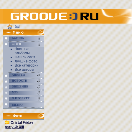
АФИША
ФОТО
Частные
альбомы
Нашли себя
Лучшие фото
Все категории
Все авторы
АНКЕТЫ
НОВОСТИ
ОБЩЕНИЕ
MP3
О ПРОЕКТЕ
ВИДЕО
Cristal Friday
party @ XIII