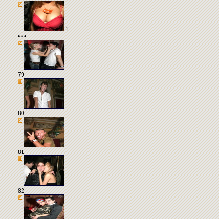
1
• • •
79
80
81
82