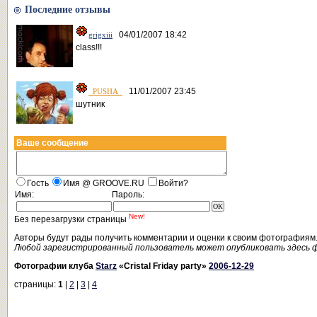
Последние отзывы
04/01/2007 18:42
grigxiii
class!!!
11/01/2007 23:45
_PUSHA_
шутник
Ваше сообщение
Гость
Имя @ GROOVE.RU
Войти?
Имя:
Пароль:
New!
Без перезагрузки страницы
Авторы будут рады получить комментарии и оценки к своим фотографиям
Любой зарегистрированный пользователь может опубликовать здесь 
Фотографии клуба
Starz
«Cristal Friday party»
2006-12-29
страницы:
1
|
2
|
3
|
4