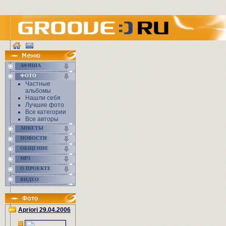
АФИША
ФОТО
Частные
альбомы
Нашли себя
Лучшие фото
Все категории
Все авторы
АНКЕТЫ
НОВОСТИ
ОБЩЕНИЕ
MP3
О ПРОЕКТЕ
ВИДЕО
Apriori 29.04.2006