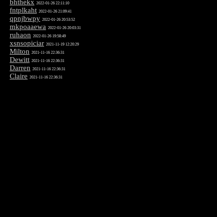
bhthekx
2022-01-26 22:11:10
fntplkaht
2022-01-26 21:09:41
qpnjbwpy
2022-01-26 20:53:52
mkpoaaewa
2022-01-26 20:03:31
ruhaon
2022-01-26 19:58:49
xsnsopiciar
2021-11-19 12:20:29
Milton
2021-11-16 22:36:31
Dewitt
2021-11-16 22:36:31
Darren
2021-11-16 22:36:31
Claire
2021-11-16 22:36:31