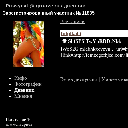
Pussycat @ groove.ru / дневник
Зарегистрированный участник № 11835
Все записи
fntplkaht
ShfSPSlTwYnRDDtNbb
iWoS2G mlabhkxcvzvn , [url=ht
[link=http://femzegefhjea.com/
Инфо
Ветвь дискуссии
|
Уровень в
Фотографии
Дневник
Мнения
Последние 10
комментариев: