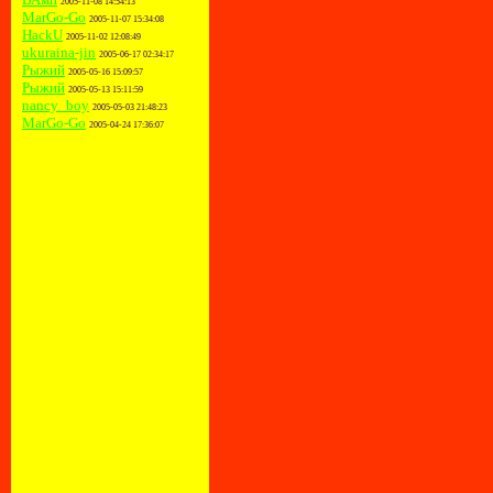
2005-11-08 14:54:13
MarGo-Go
2005-11-07 15:34:08
HackU
2005-11-02 12:08:49
ukuraina-jin
2005-06-17 02:34:17
Рыжий
2005-05-16 15:09:57
Рыжий
2005-05-13 15:11:59
nancy_boy
2005-05-03 21:48:23
MarGo-Go
2005-04-24 17:36:07