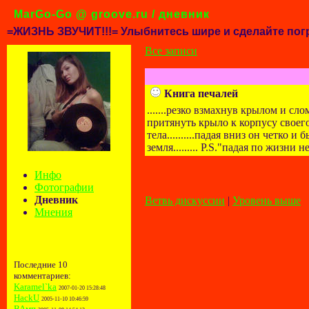
MarGo-Go @ groove.ru / дневник
=ЖИЗНЬ ЗВУЧИТ!!!= Улыбнитесь шире и сделайте пог
Все записи
Книга печалей
.......резко взмахнув крылом и сл
притянуть крыло к корпусу своего
тела..........падая вниз он четко
земля......... P.S."падая по жизн
Инфо
Фотографии
Дневник
Ветвь дискуссии
|
Уровень выше
Мнения
Последние 10
комментариев:
Karamel`ka
2007-01-20 15:28:48
HackU
2005-11-10 10:46:59
ВАмп