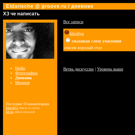
Eldarische @ groove.ru / дневник
ХЗ че написать
Все записи
klavdiya
смахивая слезу умиления
совсем взролый стал
Инфо
Ветвь дискуссии
|
Уровень выше
Фотографии
Дневник
Мнения
Последние 10 комментариев:
klavdiya
2009-02-10 13:43:39
lavan
2009-02-09 04:43:09