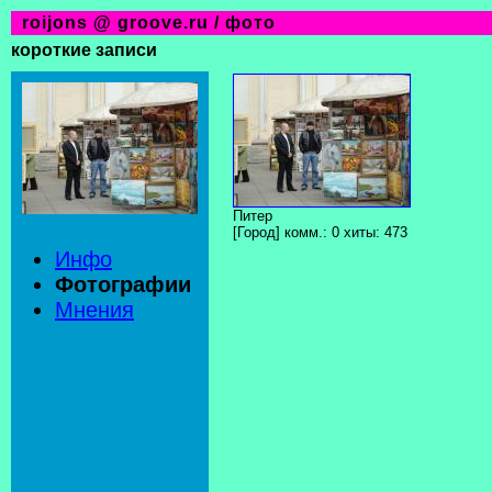
roijons @ groove.ru / фото
короткие записи
Питер
[Город] комм.: 0 хиты: 473
Инфо
Фотографии
Мнения