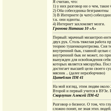
Я считаю, что:
1) у них разговор ни о чем, так
2) Оба собеседника безграмотны
3) В Интернете (в чате) собеседн
т.к. они идиоты.
4) Интернет захломляет мозги.
Громова Наташа 10 «А»
Первый: мрачный мизантроп-интел
двух рук. Столь тяжелая работа п
теорию тушенкоцентризма. Сия те
внутренний бык, главной целью с
внутренний бык не может, по при
вынужден для освобождения себя о
которых является мясорубка. Пос
достигает высшей цели своего су
мясник .. (далее неразборчиво)
Цитеблин ПМ 41
На мой взгляд, этим людям около 
Второй и первый учится в ВУЗе. 
Скорлупин Алексей ПМ-42
Разговор о бизнесе. О том, что г
сложно понят, не зная этих людей