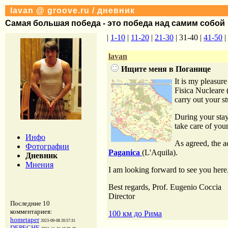
lavan @ groove.ru / дневник
Самая большая победа - это победа над самим собой
|
1-10
|
11-20
|
21-30
| 31-40 |
41-50
|
lavan
Ищите меня в Поганице
It is my pleasure
Fisica Nucleare (
carry out your 
During your stay
take care of you
Инфо
As agreed, the 
Фотографии
Paganica
(L'Aquila).
Дневник
Мнения
I am looking forward to see you here
Best regards, Prof. Eugenio Coccia
Director
Последние 10
комментариев:
100 км до Рима
hometaper
2023-09-08 20:57:31
DEPECHE