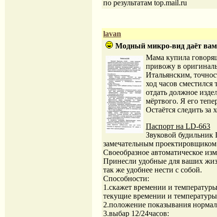
по результатам top.mail.ru
lavan
Модный микро-вид даёт вам 
Мама купила говорящ
привожу в оригиналь
Итальянским, точност
ход часов сместился
отдать должное изде
мёртвого. Я его тепе
Остаётся следить за 
Паспорт на LD-663
Звуковой будильник 
замечательным проектировщиком 
Своеобразное автоматическое изм
Принесли удобные для ваших жиз
так же удобнее нести с собой.
Способности:
1.скажет времении и температур
текущие времении и температуры
2.положение показывания нормал
3.выбар 12/24часов: