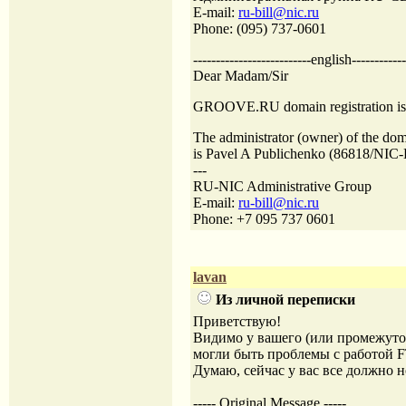
E-mail:
ru-bill@nic.ru
Phone: (095) 737-0601
--------------------------english------------
Dear Madam/Sir
GROOVE.RU domain registration is 
The administrator (owner) of the
is Pavel A Publichenko (86818/NIC-
---
RU-NIC Administrative Group
E-mail:
ru-bill@nic.ru
Phone: +7 095 737 0601
lavan
Из личной переписки
Приветствую!
Видимо у вашего (или промежуто
могли быть проблемы с работой F
Думаю, сейчас у вас все должно н
----- Original Message -----