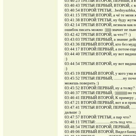
03:40:25 ТРЕТЬЯ:ВТОРОЙ, ПЕРВЫЙ, а я из клу
03:40:43 ТРЕТЬЯ:ПЕРВЫЙ, ВТОРОЙ, с ва
03:40:54 ВТОРОЙ:ТРЕТЬЯ, ..bednyazhka,,,
03:41:15 ТРЕТЬЯ:ВТОРОЙ, а чё те меня жа
03:41:38 ВТОРОЙ:ТРЕТЬЯ, ну буду жутко
03:42:14 ТРЕТЬЯ:ВТОРОЙ, незнала как на ки
ошибок писать можно :))))) значит не пья
03:42:42 ТРЕТЬЯ:ВТОРОЙ, за что?? :)
03:43:03 ТРЕТЬЯ:ПЕРВЫЙ, а знание дейст
03:43:36 ПЕРВЫЙ:ВТОРОЙ, кто без мудро
03:44:17 ВТОРОЙ:ПЕРВЫЙ, а потом еще уг
03:44:40 ТРЕТЬЯ:ВТОРОЙ, ну вот видишь, у
:)
03:44:54 ТРЕТЬЯ:ВТОРОЙ, ну вот видишь, у
:)
03:45:19 ПЕРВЫЙ:ВТОРОЙ, у кого ума нет
03:45:52 ТРЕТЬЯ:ПЕРВЫЙ, ..........ну поч
можешь поверить :)
03:45:52 ВТОРОЙ:ПЕРВЫЙ, ну а толку? ну
03:46:37 ТРЕТЬЯ:ПЕРВЫЙ, :)))))))))) во ты п
03:46:41 ПЕРВЫЙ:ВТОРОЙ, К примеру , ко
03:47:21 ВТОРОЙ:ПЕРВЫЙ, вот я и прикла
03:47:41 ТРЕТЬЯ:ВТОРОЙ, ПЕРВЫЙ, .........
дальше :)
03:47:57 ВТОРОЙ:ТРЕТЬЯ, а пар что?
03:48:11 ТРЕТЬЯ:................есть под что....
03:48:54 ТРЕТЬЯ:ВТОРОЙ, ПЕРВЫЙ, ........
03:49:06 ПЕРВЫЙ:ВТОРОЙ, Видел банк