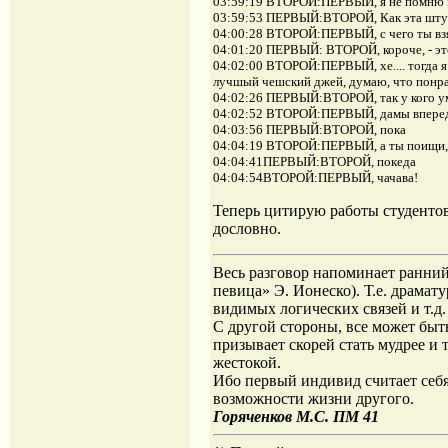
03:59:19 ВТОРОЙ:ПЕРВЫЙ, я не помню 
03:59:53 ПЕРВЫЙ:ВТОРОЙ, Как эта штук
04:00:28 ВТОРОЙ:ПЕРВЫЙ, с чего ты взял,
04:01:20 ПЕРВЫЙ: ВТОРОЙ, короче, - эт
04:02:00 ВТОРОЙ:ПЕРВЫЙ, хе.... тогда я 
лучшый чешский джей, думаю, что понр
04:02:26 ПЕРВЫЙ:ВТОРОЙ, так у кого ума 
04:02:52 ВТОРОЙ:ПЕРВЫЙ, дамы впере
04:03:56 ПЕРВЫЙ:ВТОРОЙ, пока
04:04:19 ВТОРОЙ:ПЕРВЫЙ, а ты поищи, м
04:04:41ПЕРВЫЙ:ВТОРОЙ, покеда
04:04:54ВТОРОЙ:ПЕРВЫЙ, чачава!
Теперь цитирую работы студентов
дословно.
Весь разговор напоминает ранний
певица» Э. Ионеско). Т.е. драмат
видимых логических связей и т.д.
С другой стороны, все может быт
призывает скорей стать мудрее и 
жестокой.
Ибо первый индивид считает себя 
возможности жизни другого.
Горяченков М.С. ПМ 41