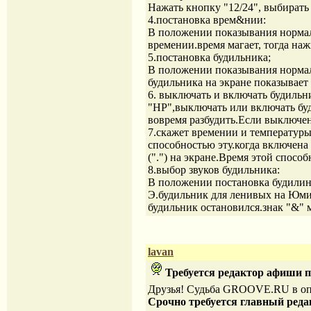
Нажать кнопку "12/24", выбирать 
4.постановка врем&нии:
В положении показывания нормал
времении.время магает, тогда на
5.постановка будильника;
В положении показывания нормал
будильника на экране показывает
6. выключать и включать будиль
"НР",выключать или включать буд
вовремя разбудить.Если выключен.
7.скажет времении и температур
способностью эту.когда включена 
(".") на экране.Время этой способ
8.выбор звуков будильника:
В положении постановка будили
Э.будильник для ленивых на Юмин
будильник остановился.знак "&" м
lavan
Требуется редактор афиши п
Друзья! Судьба GROOVE.RU в опа
Срочно требуется главный реда