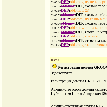
DEP
:
oblomov, ну не говори..
05:05:14
oblomov
:
DEP, сколько тебе 
05:06:15
DEP
:
oblomov, 23
05:06:39
oblomov
:
DEP, сколько тебе 
05:06:55
DEP
:
oblomov, ну глянь в ан
05:07:24
oblomov
:
DEP, сколько тебе 
05:07:36
DEP
:
oblomov, ты на каи ка
05:08:17
oblomov
:
DEP, я тока на метро
05:09:21
DEP
:
oblomov, спасибо
05:09:31
oblomov
:
DEP, отсоси за гам
05:12:19
DEP
:
oblomov, это так твоя
05:12:43
lavan
Регистрация домена GROOV
Здравствуйте,
Регистрация домена GROOVE.RU 
Администратором домена являетс
Публиченко Павел Андреевич (86
---
Административная группа RU-