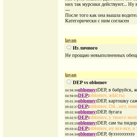
них так мурсики действуют... Ну 
---
После того как она вышла водите
Категорически с ним согласен
lavan
Из личного
Не прощаю невыполненных обеща
lavan
DEP vs oblomov
oblomov
:
DEP, в бабруйск, 
04:58:39
DEP
:
oblomov, жЫсть)
04:59:00
oblomov
:
DEP, картошку сажа
05:01:36
DEP
:
oblomov, Ой...нет, ник
05:02:27
oblomov
:
DEP, бугага
05:02:36
DEP
:
oblomov, у твоего мол
05:02:57
oblomov
:
DEP, сам ты пидор
05:03:10
DEP
:
oblomov, ну все-все, а
05:03:41
oblomov
:
DEP, буээээээээээ
05:04:34