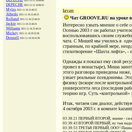
2021-11-21 10:06:49
DEPECHE
2021-11-21 10:06:32
Myles
lavan
2021-11-16 22:40:25
Alfredo
2021-11-16 22:40:25
Чат GROOVE.RU на уроке в 
Rolland
2021-11-16 22:40:25
Jackie
Интересно узнать мнение о себе
2021-11-16 22:40:25
Williams
2021-11-16 22:40:24
Осенью 2003 г он работал учителе
Mickey
2021-11-16 20:32:36
воспользовавшись своим служебн
Donnell
2021-11-16 20:32:36
чата. С Мишей мы учились в одно
странным, по крайней мере, неор
стихотворение «Шахта лифта», - 
Однажды я показал ему свой ресу
провел в монастыре), Миша заинт
этого разговора приведены ниже, 
узнает реальные псевдонимы. Это
физику (вскоре после контрольной
университета леса (последняя ра
теорию игр. Суть «контрольной» 
Итак, читаем сам диалог, дейс
4 октября 2003 г. в комнате kazanti
03:38:21 ПЕРВЫЙ:ВТОРОЙ, знание - сил
03:39:43 ВТОРОЙ:ПЕРВЫЙ, ну тык нада 
03:39:53 ТРЕТЬЯ:ПЕРВЫЙ, ООО! \Пашка, 