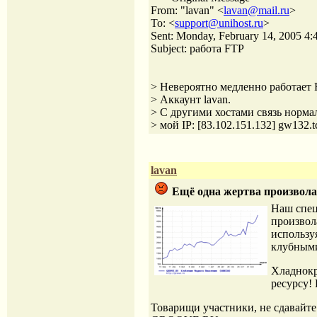
From: "lavan" <
lavan@mail.ru
>
To: <
support@unihost.ru
>
Sent: Monday, February 14, 2005 4
Subject: работа FTP
> Невероятно медленно работает F
> Аккаунт lavan.
> С другими хостами связь нормал
> мой IP: [83.102.151.132] gw132.t
lavan
Ещё одна жертва произвола
Наш спец
произвол
использу
клубными
Хладнокр
ресурсу!
Товарищи участники, не сдавайте 