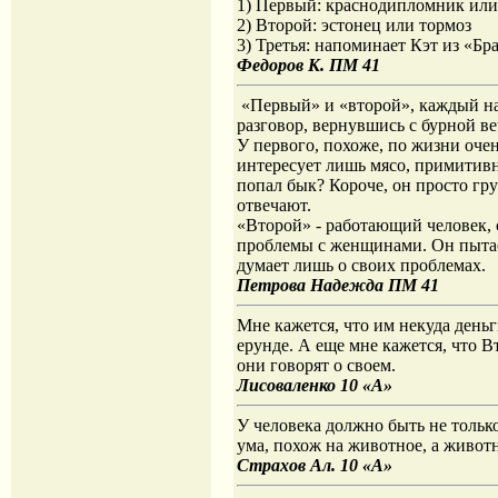
1) Первый: краснодипломник ил
2) Второй: эстонец или тормоз
3) Третья: напоминает Кэт из «Бра
Федоров К. ПМ 41
«Первый» и «второй», каждый на
разговор, вернувшись с бурной ве
У первого, похоже, по жизни оче
интересует лишь мясо, примитивн
попал бык? Короче, он просто гру
отвечают.
«Второй» - работающий человек, 
проблемы с женщинами. Он пытает
думает лишь о своих проблемах.
Петрова Надежда ПМ 41
Мне кажется, что им некуда день
ерунде. А еще мне кажется, что В
они говорят о своем.
Лисоваленко 10 «А»
У человека должно быть не только
ума, похож на животное, а животн
Страхов Ал. 10 «А»