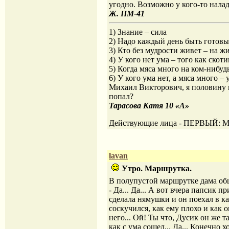
угодно. Возможно у кого-то налад
Ж. ПМ-41
1) Знание – сила
2) Надо каждый день быть готовы
3) Кто без мудрости живет – на ж
4) У кого нет ума – того как скот
5) Когда мяса много на ком-нибудь
6) У кого ума нет, а мяса много – 
Михаил Викторович, я половину н
попал?
Тарасова Катя 10 «А»
Действующие лица - ПЕРВЫЙ: М
lavan
Утро. Маршрутка.
В полупустой маршрутке дама об
- Да... Да... А вот вчера папсик 
сделала нямушки и он поехал в ка
соскучился, как ему плохо и как 
него... Ой! Ты что, Дусик он же т
как с ума сошел... Да... Конечно 