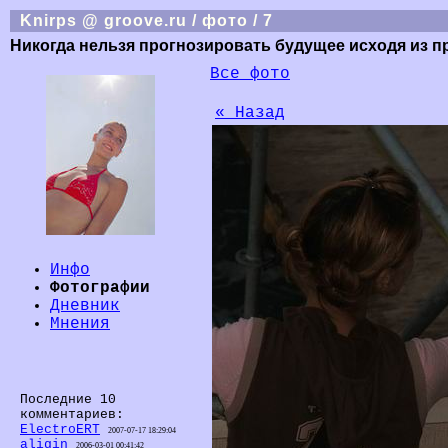
Knirps @ groove.ru / фото / 7
Никогда нельзя прогнозировать будущее исходя из пр
Все фото
« Назад
Инфо
Фотографии
Дневник
Мнения
Последние 10
комментариев:
ElectroERT
2007-07-17 18:29:04
aligin
2006-03-01 00:41:42