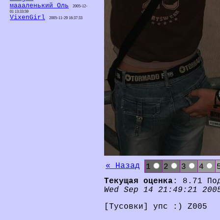
маааленький Оль
2005-12-
01 13:33:59
VixenGirl
2005-11-29 16:37:33
« Назад
1
2
3
4
Текущая оценка
: 8.71 По
Wed Sep 14 21:49:21 200
[Тусовки] упс :) Z005