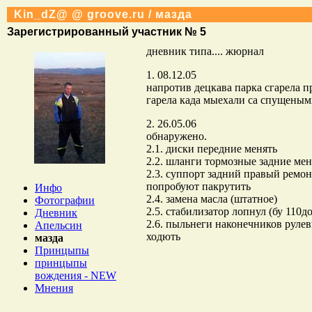
Kin_dZ@ @ groove.ru / мазда
Зарегистрированный участник № 5
дневник типа.... жюрнал
1. 08.12.05
напротив децкава парка сгарела пра
гарела када мыехали са спущеными
2. 26.05.06
обнаружено.
2.1. диски передние менять
2.2. шланги тормозные задние мен
2.3. суппорт задний правый ремон
попробуют пакрутить
Инфо
2.4. замена масла (штатное)
Фотографии
2.5. стабилизатор лопнул (бу 110до
Дневник
2.6. пыльнеги наконечников рулев
Апельсин
ходють
мазда
Принцыпы
принцыпы
вождения - NEW
Мнения