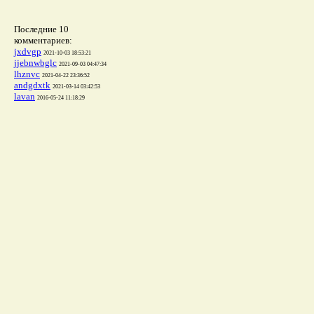
Последние 10
комментариев:
jxdvgp
2021-10-03 18:53:21
jjebnwbglc
2021-09-03 04:47:34
lhznvc
2021-04-22 23:36:52
andgdxtk
2021-03-14 03:42:53
lavan
2016-05-24 11:18:29