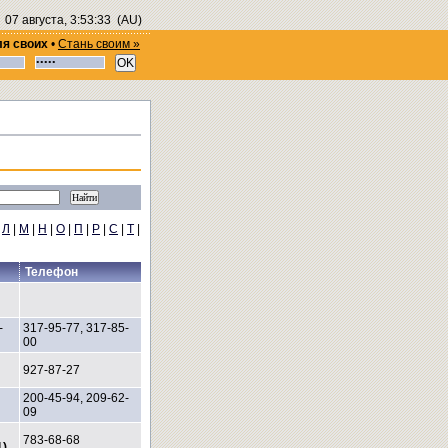
07 августа, 3:53:33
(AU)
ля своих
•
Стань своим »
|
Л
|
М
|
Н
|
О
|
П
|
Р
|
С
|
Т
|
Телефон
-
317-95-77, 317-85-
00
927-87-27
200-45-94, 209-62-
09
783-68-68
1)