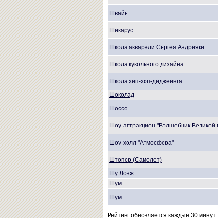
Швайн
Шикарус
Школа акварели Сергея Андрияки
Школа кукольного дизайна
Школа хип-хоп-диджеинга
Шоколад
Шоссе
Шоу-аттракцион "Волшебник Великой 
Шоу-холл "Атмосфера"
Штопор (Самолет)
Шу Лонж
Шум
Шум
Рейтинг обновляется каждые 30 минут.