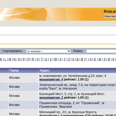
Вход д
Сортировать:
Поиск:
K
|
L
|
M
|
N
|
O
|
P
|
Q
|
R
|
S
|
T
|
U
|
V
|
W
|
X
|
Y
|
Z
|
А
|
Б
|
В
|
Г
|
Д
|
Е
|
Ж
|
З
|
И
|
К
Город
Адрес
м. новогиреево, ул. Челябинская д.24, корп. 4
Москва
мероприятия: 4
рейтинг: 1.00 (1)
Электролитный пр., влад. 7-б, на территории спорт
Москва
клуба "Кант", м. Нагорная
Кузнецкий Мост, 3, стр. 2, м. Кузнецкий Мост
Москва
мероприятия: 2
рейтинг: 1.00 (1)
Пушкинская площадь, 2, к/т `Пушкинский`, м.
Москва
Пушкинская, Тверская
Мясницкий пр., 2/1, м. Красные Ворота
Москва
фотообзоры: 4
мероприятия: 678
рейтинг: 10.00 (