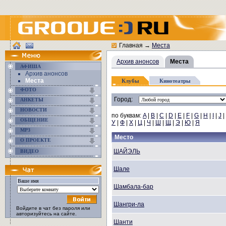
Главная
→
Места
Архив анонсов
Места
АФИША
Архив анонсов
Места
Клубы
Кинотеатры
ФОТО
Город:
АНКЕТЫ
НОВОСТИ
по буквам:
A
|
B
|
C
|
D
|
E
|
F
|
G
|
H
|
I
|
J
|
ОБЩЕНИЕ
У
|
Ф
|
Х
|
Ц
|
Ч
|
Ш
|
Щ
|
Э
|
Ю
|
Я
MP3
Место
О ПРОЕКТЕ
ШАЙЭЛЬ
ВИДЕО
Шале
Шамбала-бар
Шангри-ла
Войдите в чат без пароля или
авторизуйтесь на сайте.
Шанти