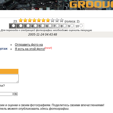
23.
(голоса: 2)
1
2
3
4
5
6
7
8
9
10
Для перехода к следующей фотографии необходимо оценить текущую
2005-11-24 04:43:48
Отправить фото на
[new!]
ортаж
Я есть на этой фото!
ти?
рии и оценки к своим фотографиям. Поделитесь своими впечатлениями!
тель может опубликовать здесь фотографии.