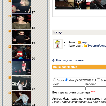
17
18
Назад
Автор:
jery
19
Категория:
Тусовки/реп
20
Последние отзывы
Ваше сообщение
21
Гость
Имя @ GROOVE.RU
Вой
Имя:
Пароль:
22
New!
Без перезагрузки страницы
Авторы будут рады получить коммента
Любой зарегистрированный пользова
23