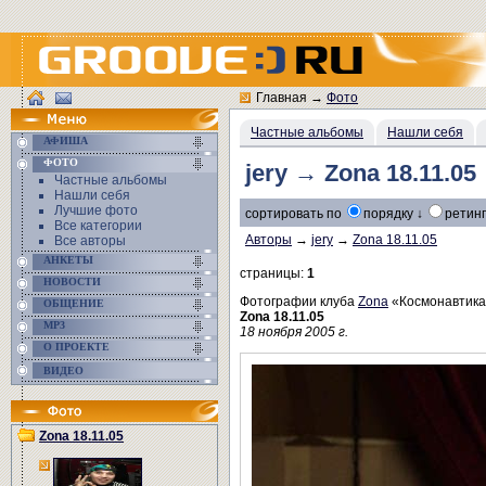
Главная
→
Фото
Частные альбомы
Нашли себя
АФИША
ФОТО
jery → Zona 18.11.05
Частные альбомы
Нашли себя
Лучшие фото
сортировать по
порядку ↓
ретинг
Все категории
Авторы
→
jery
→
Zona 18.11.05
Все авторы
АНКЕТЫ
страницы:
1
НОВОСТИ
Фотографии клуба
Zona
«Космонавтик
ОБЩЕНИЕ
Zona 18.11.05
MP3
18 ноября 2005 г.
О ПРОЕКТЕ
ВИДЕО
Zona 18.11.05