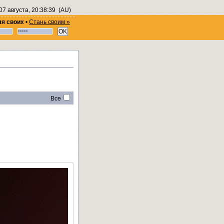
07 августа, 20:38:40
(AU)
ля своих
•
Стань своим »
Все