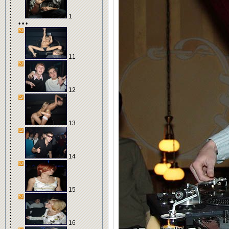
1
• • •
11
12
13
14
15
16