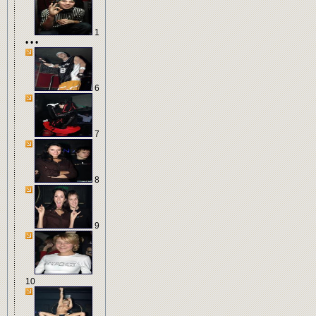
1
• • •
6
7
8
9
10