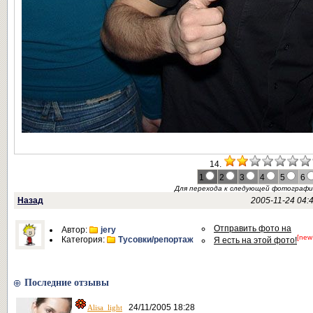
14.
1
2
3
4
5
6
Для перехода к следующей фотограф
Назад
2005-11-24 04:
Отправить фото на
Автор:
jery
[new
Категория:
Тусовки/репортаж
Я есть на этой фото!
Последние отзывы
24/11/2005 18:28
Alisa_light