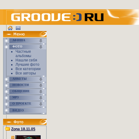
АФИША
ФОТО
Частные
альбомы
Нашли себя
Лучшие фото
Все категории
Все авторы
АНКЕТЫ
НОВОСТИ
ОБЩЕНИЕ
MP3
О ПРОЕКТЕ
ВИДЕО
Zona 18.11.05