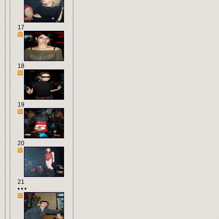
17
18
19
20
21
• • •