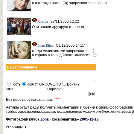
а вот сзади какие :)))) здороваются наверно
28/11/2005 12:22
Kirillka
Они нашли дру друга в зоне =)
03/12/2005 14:27
Bling-Bling
сзади мизинчиками здороваются... :)
а справа в тени дЭвачка калбасит... :))
Ваше сообщение
Гость
Имя @ GROOVE.RU
Войти?
Имя:
Пароль:
New!
Без перезагрузки страницы
Авторы будут рады получить комментарии и оценки к своим фотографиям
Любой зарегистрированный пользователь может опубликовать здесь 
Фотографии клуба
Zona
«Космонавтика»
2005-11-18
страницы:
1