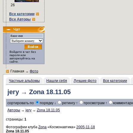
26
Все категории
Все Авторы
Войдите в чат без
пароля или
авторизуйтесь на
сайте.
Главная
→
Фото
Частные альбомы
Нашли себя
Лучшие фото
Все категории
jery → Zona 18.11.05
сортировать по
порядку ↓
ретингу ↑
просмотрам ↑
комментари
Авторы
→
jery
→
Zona 18.11.05
страницы:
1
Фотографии клуба
Zona
«Космонавтика»
2005-11-18
Zona 18.11.05