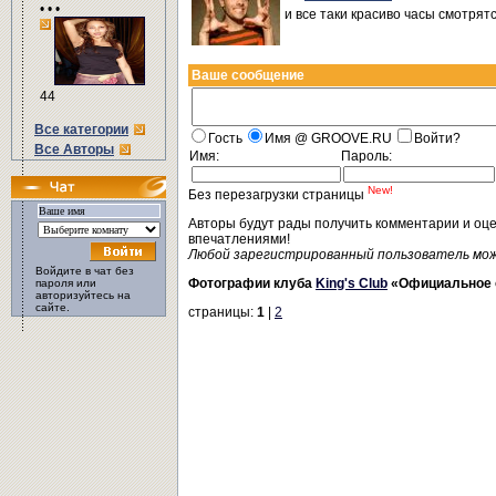
• • •
и все таки красиво часы смотрятся
Ваше сообщение
44
Все категории
Гость
Имя @ GROOVE.RU
Войти?
Все Авторы
Имя:
Пароль:
New!
Без перезагрузки страницы
Авторы будут рады получить комментарии и оц
впечатлениями!
Любой зарегистрированный пользователь мо
Войдите в чат без
Фотографии клуба
King's Club
«Официальное 
пароля или
авторизуйтесь на
сайте.
страницы:
1
|
2