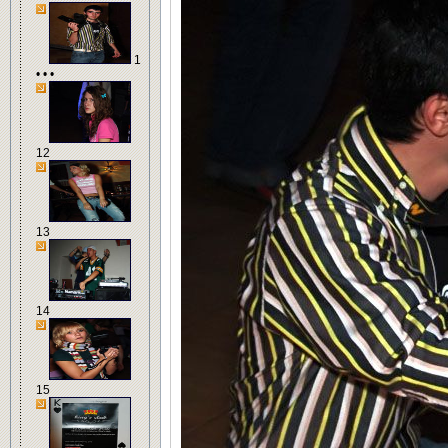
1
• • •
12
13
14
15