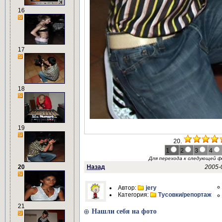
16
17
18
19
20.
1
2
3
4
Для перехода к следующей 
20
Назад
2005-
Автор:
jery
Категория:
Тусовки/репортаж
21
Нашли себя на фото