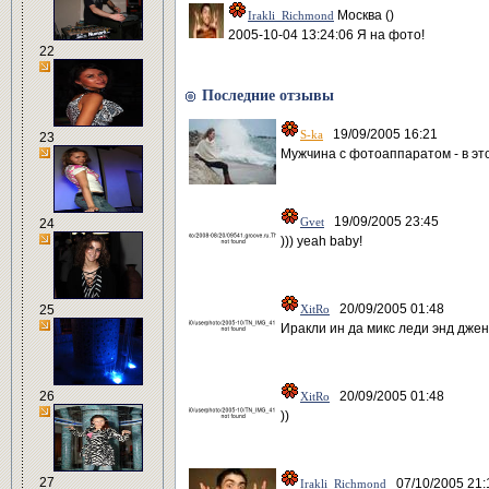
Москва ()
Irakli_Richmond
2005-10-04 13:24:06 Я на фото!
22
Последние отзывы
19/09/2005 16:21
S-ka
23
Мужчина с фотоаппаратом - в это
19/09/2005 23:45
Gvet
24
))) yeah baby!
20/09/2005 01:48
25
XitRo
Иракли ин да микс леди энд дже
26
20/09/2005 01:48
XitRo
))
27
07/10/2005 21:
Irakli_Richmond