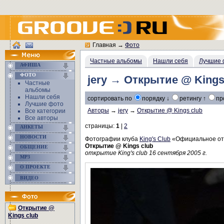
Главная
→
Фото
Частные альбомы
Нашли себя
Лучшие 
АФИША
ФОТО
jery → Открытие @ Kings
Частные
альбомы
Нашли себя
сортировать по
порядку ↓
ретингу ↑
пр
Лучшие фото
Авторы
→
jery
→
Открытие @ Kings club
Все категории
Все авторы
страницы:
1
|
2
АНКЕТЫ
НОВОСТИ
Фотографии клуба
King's Club
«Официальное о
Открытие @ Kings club
ОБЩЕНИЕ
открытие King's club 16 сентября 2005 г.
MP3
О ПРОЕКТЕ
ВИДЕО
Открытие @
Kings club