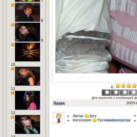
7
8
9
10
6.
11
1
2
3
4
Для перехода к следующей 
Назад
2005-
12
Автор:
jery
Категория:
Тусовки/репортаж