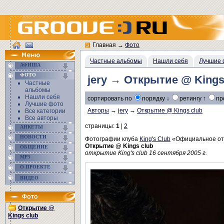
Главная
→
Фото
Частные альбомы
Нашли себя
Лучшие 
АФИША
ФОТО
jery → Открытие @ Kings
Частные
альбомы
Нашли себя
сортировать по
порядку ↓
ретингу ↑
пр
Лучшие фото
Авторы
→
jery
→
Открытие @ Kings club
Все категории
Все авторы
страницы:
1
|
2
АНКЕТЫ
НОВОСТИ
Фотографии клуба
King's Club
«Официальное о
Открытие @ Kings club
ОБЩЕНИЕ
открытие King's club 16 сентября 2005 г.
MP3
О ПРОЕКТЕ
ВИДЕО
Открытие @
Kings club