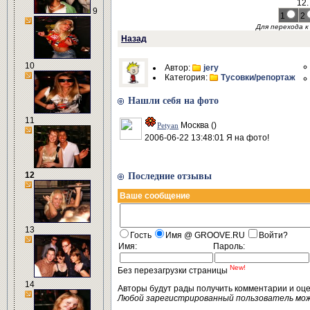
12.
9
1
2
Для перехода 
Назад
10
Автор:
jery
Категория:
Тусовки/репортаж
Нашли себя на фото
11
Москва ()
Petyan
2006-06-22 13:48:01 Я на фото!
12
Последние отзывы
Ваше сообщение
13
Гость
Имя @ GROOVE.RU
Войти?
Имя:
Пароль:
New!
Без перезагрузки страницы
14
Авторы будут рады получить комментарии и оц
Любой зарегистрированный пользователь мо