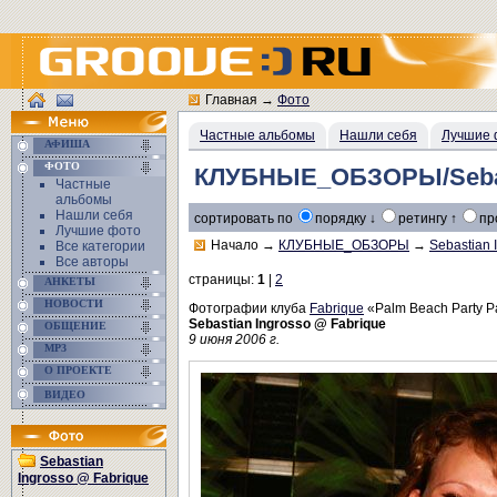
Главная
→
Фото
Частные альбомы
Нашли себя
Лучшие 
АФИША
ФОТО
КЛУБНЫЕ_ОБЗОРЫ/Sebast
Частные
альбомы
Нашли себя
сортировать по
порядку ↓
ретингу ↑
пр
Лучшие фото
Начало
→
КЛУБНЫЕ_ОБЗОРЫ
→
Sebastian 
Все категории
Все авторы
страницы:
1
|
2
АНКЕТЫ
НОВОСТИ
Фотографии клуба
Fabrique
«Palm Beach Party Pa
Sebastian Ingrosso @ Fabrique
ОБЩЕНИЕ
9 июня 2006 г.
MP3
О ПРОЕКТЕ
ВИДЕО
Sebastian
Ingrosso @ Fabrique