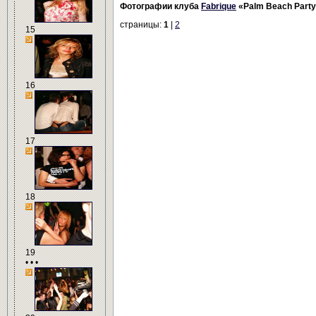
Фотографии клуба
Fabrique
«Palm Beach Party 
страницы:
1
|
2
15
16
17
18
19
• • •