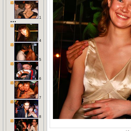
1
• • •
4
5
6
7
8