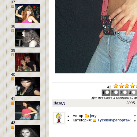
37
38
39
40
42.
1
2
3
4
Для перехода к следующей 
41
Назад
2005-
Автор:
jery
Категория:
Тусовки/репортаж
42