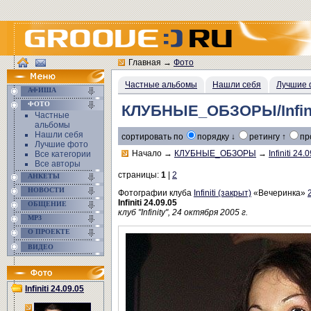
Главная
→
Фото
Частные альбомы
Нашли себя
Лучшие 
АФИША
ФОТО
КЛУБНЫЕ_ОБЗОРЫ/Infinit
Частные
альбомы
Нашли себя
сортировать по
порядку ↓
ретингу ↑
пр
Лучшие фото
Начало
→
КЛУБНЫЕ_ОБЗОРЫ
→
Infiniti 24.
Все категории
Все авторы
страницы:
1
|
2
АНКЕТЫ
НОВОСТИ
Фотографии клуба
Infiniti (закрыт)
«Вечеринка»
Infiniti 24.09.05
ОБЩЕНИЕ
клуб "Infinity", 24 октября 2005 г.
MP3
О ПРОЕКТЕ
ВИДЕО
Infiniti 24.09.05