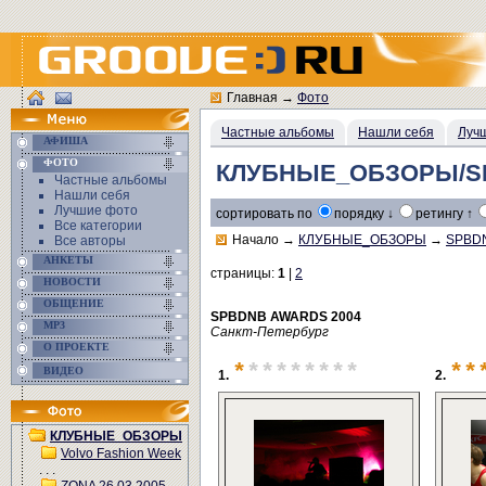
Главная
→
Фото
Частные альбомы
Нашли себя
Луч
АФИША
ФОТО
КЛУБНЫЕ_ОБЗОРЫ/SP
Частные альбомы
Нашли себя
Лучшие фото
сортировать по
порядку ↓
ретингу ↑
Все категории
Начало
→
КЛУБНЫЕ_ОБЗОРЫ
→
SPBD
Все авторы
АНКЕТЫ
страницы:
1
|
2
НОВОСТИ
ОБЩЕНИЕ
SPBDNB AWARDS 2004
MP3
Санкт-Петербург
О ПРОЕКТЕ
*
********
**
ВИДЕО
1.
2.
КЛУБНЫЕ_ОБЗОРЫ
Volvo Fashion Week
. . .