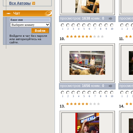
Все Авторы
просмотров:
1638
комм.:
0
просмо
1
2
3
4
5
6
7
8
9
10
1
2
Войдите в чат без пароля
*******
***
**
10.
11.
или авторизуйтесь на
сайте.
просмотров:
1656
комм.:
0
просмо
1
2
3
4
5
6
7
8
9
10
1
2
******
***
**
13.
14.