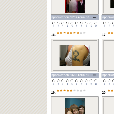
просмотров:
1739
комм.:
0
просмо
1
2
3
4
5
6
7
8
9
10
1
2
*******
**
**
16.
17.
просмотров:
1685
комм.:
0
просмо
1
2
3
4
5
6
7
8
9
10
1
2
*****
****
**
19.
20.