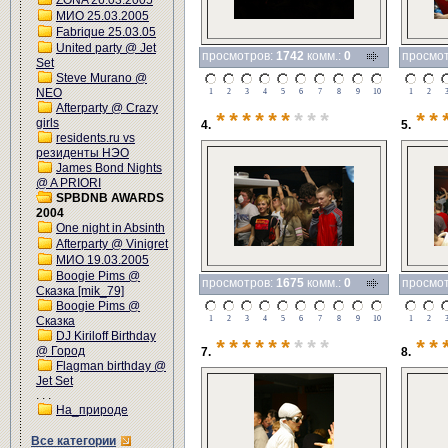
ZONA 26.03.2005
МИО 25.03.2005
Fabrique 25.03.05
United party @ Jet
просмотров:
1742
комм.:
0
просмо
Set
Steve Murano @
NEO
1
2
3
4
5
6
7
8
9
10
1
2
Afterparty @ Crazy
******
***
**
girls
4.
5.
residents.ru vs
резиденты НЭО
James Bond Nights
@ A PRIORI
SPBDNB AWARDS
2004
One night in Absinth
Afterparty @ Vinigret
МИО 19.03.2005
Boogie Pims @
просмотров:
1675
комм.:
0
просмо
Сказка [mik_79]
Boogie Pims @
Сказка
1
2
3
4
5
6
7
8
9
10
1
2
DJ Kiriloff Birthday
******
***
**
@ Город
7.
8.
Flagman birthday @
Jet Set
. . .
На_природе
Все категории