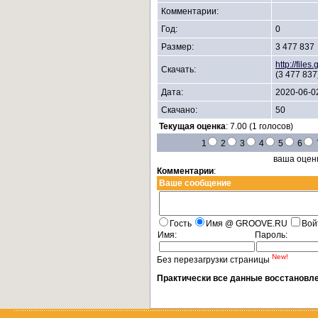
Комментарии:
Год:
0
Размер:
3 477 837
http://fil
Скачать:
(3 477 837
Дата:
2020-06-0
Скачано:
50
Текущая оценка
: 7.00 (1 голосов)
1
2
3
4
5
6
ваша оцен
Комментарии
:
Ваше сообщение
Гость
Имя @ GROOVE.RU
Вой
Имя:
Пароль:
New!
Без перезагрузки страницы
Практически все данные восстановл