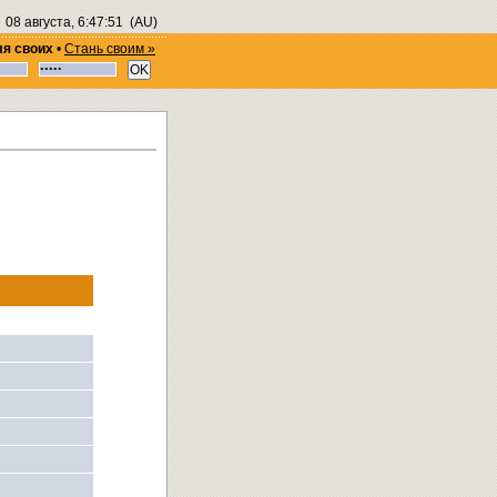
08 августа, 6:47:52
(AU)
ля своих
•
Стань своим »