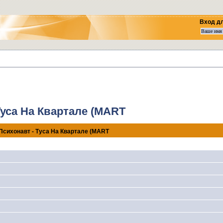
Вход д
Туса На Квартале (MART
Психонавт - Туса На Квартале (MART