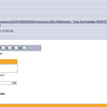
es.groove.ru/2020-06/02/00000.groove.ru.Dikii Psikhonavt - Tusa Na Kvartale (MAR
)
2 17:02:16
7
8
9
10
ка
ти?
ены.