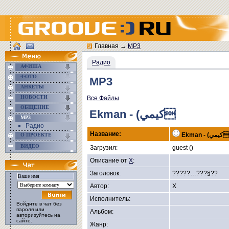
Главная
→
MP3
Радио
АФИША
ФОТО
MP3
АНКЕТЫ
НОВОСТИ
Все Файлы
ОБЩЕНИЕ
Ekman - (كيمي
MP3
Радио
Название:
Ekman - (كيمي
О ПРОЕКТЕ
ВИДЕО
Загрузил:
guest ()
Описание от
X
:
Заголовок:
?????…???§??
Автор:
X
Исполнитель:
Войдите в чат без
пароля или
Альбом:
авторизуйтесь на
сайте.
Жанр: