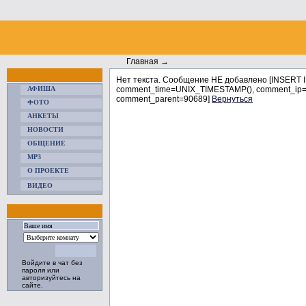
Главная
→
Нет текста. Сообщение НЕ добавлено [INSERT
АФИША
comment_time=UNIX_TIMESTAMP(), comment_ip='2
comment_parent=90689]
Вернуться
ФОТО
АНКЕТЫ
НОВОСТИ
ОБЩЕНИЕ
MP3
О ПРОЕКТЕ
ВИДЕО
Войдите в чат без
пароля или
авторизуйтесь на
сайте.