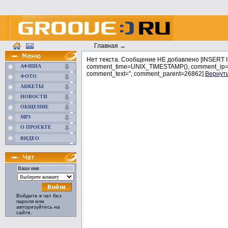
Главная
→
Нет текста. Сообщение НЕ добавлено [INSERT
АФИША
comment_time=UNIX_TIMESTAMP(), comment_ip='
comment_text='', comment_parent=26862]
Вернут
ФОТО
АНКЕТЫ
НОВОСТИ
ОБЩЕНИЕ
MP3
О ПРОЕКТЕ
ВИДЕО
Войдите в чат без
пароля или
авторизуйтесь на
сайте.