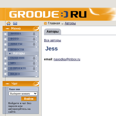
Главная
→
Авторы
Авторы
АФИША
ФОТО
Все авторы
АНКЕТЫ
Jess
НОВОСТИ
Авторы
ОБЩЕНИЕ
email
:
naxodka@inbox.ru
MP3
О ПРОЕКТЕ
ВИДЕО
Войдите в чат без
пароля или
авторизуйтесь на
сайте.